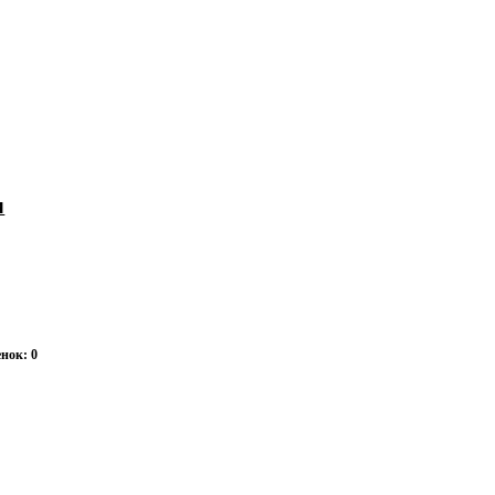
и
нок: 0