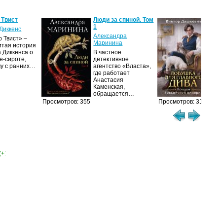
 Твист
Люди за спиной. Том
Лов
1
гла
Диккенс
Александра
Вик
 Твист» –
Маринина
итая история
Дол
 Диккенса о
В частное
про
е-сироте,
детективное
рас
му с ранних…
агентство «Власта»,
гра
где работает
Пет
Анастасия
сер
Каменская,
обращается…
Просмотров: 355
Просмотров: 314
(+1)