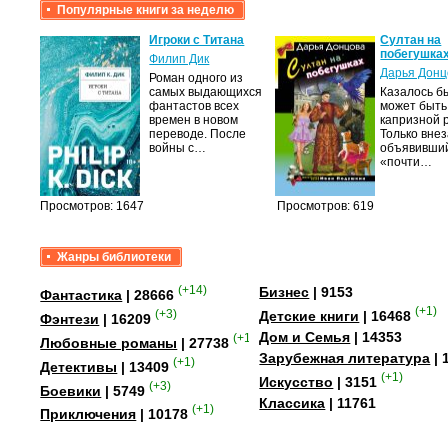
Популярные книги за неделю
крови,
Игроки с Титана
Султан на
побегушка
Филип Дик
Дарья Донц
Роман одного из
а
самых выдающихся
Казалось бы
фантастов всех
может быть
лого
времен в новом
капризной 
быть
переводе. После
Только вне
сех
войны с…
объявивши
уг –…
«почти…
Просмотров: 1647
Просмотров: 619
Жанры библиотеки
(+14)
Бизнес
| 9153
Фантастика
| 28666
(+1)
(+3)
Детские книги
| 16468
Фэнтези
| 16209
Дом и Семья
| 14353
(+15)
Любовные романы
| 27738
Зарубежная литература
| 
(+1)
Детективы
| 13409
(+1)
Искусство
| 3151
(+3)
Боевики
| 5749
Классика
| 11761
(+1)
Приключения
| 10178