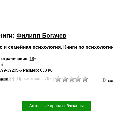
ниги:
Филипп Богачев
с и семейная психология
,
Книги по психологи
 ограничения:
18
+
ий
699-39205-6
Размер:
633 Кб
арии
[0]
|
Просмотров: 5767
|
0
Оце
Авторские права соблюдены