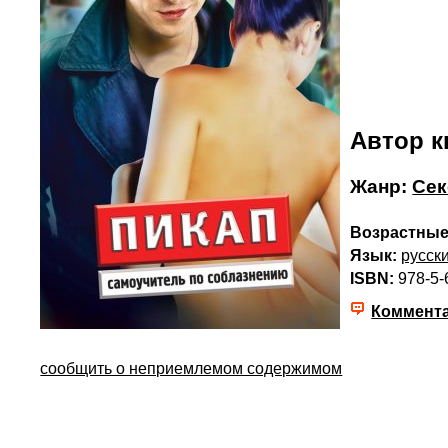
Автор к
Жанр:
Сек
Возрастные
Язык:
русск
ISBN:
978-5-
Коммент
сообщить о неприемлемом содержимом