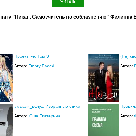
Читать
книгу "Пикап. Самоучитель по соблазнению" Филиппа 
Проект Re. Том 3
(Не) св
Автор:
Emory Faded
Автор:
#мысли_вслух. Избранные стихи
Правил
Автор:
Юша Екатерина
Автор: