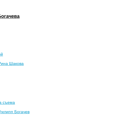
Богачева
ой
Рина Шакова
а съема
Филипп Богачев