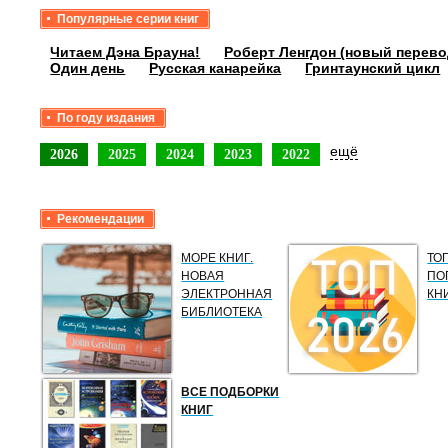
Популярные серии книг
Читаем Дэна Брауна!
Роберт Ленгдон (новый перево
Один день
Русская канарейка
Гринтаунский цикл
По году издания
ещё
2026
2025
2024
2023
2022
Рекомендации
МОРЕ КНИГ.
ТО
НОВАЯ
ПО
ЭЛЕКТРОННАЯ
КН
БИБЛИОТЕКА
ВСЕ ПОДБОРКИ
КНИГ