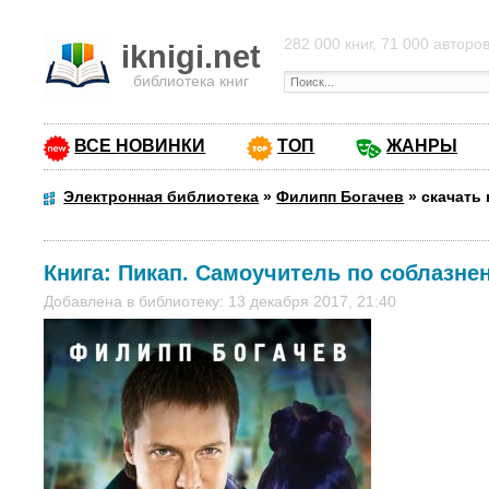
282 000 книг, 71 000 авторо
iknigi.net
библиотека книг
ВСЕ НОВИНКИ
ТОП
ЖАНРЫ
Электронная библиотека
»
Филипп Богачев
»
скачать
Книга:
Пикап. Самоучитель по соблазне
Добавлена в библиотеку: 13 декабря 2017, 21:40