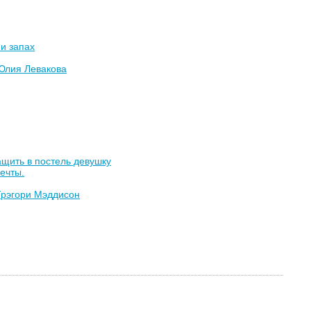
 и запах
Юлия Левакова
ащить в постель девушку
ечты.
Грэгори Мэддисон