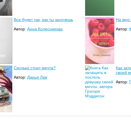
Все будет так, как ты захочешь
На вкус
Автор:
Анна Колесникова
Автор:
Сколько стоит мечта?
Как зат
своей м
Автор:
Дарья Лав
Автор: