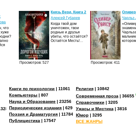
Князь Верд. Книга 2
Оливер
х
Алексей Губарев
Чарльз 
ова
Когда твой дом
«Оливер
, что
уничтожен, твои
знамен
 хуже
родные и друзья
Чарльза
родни?
убиты, что остаётся?
мальчик
запно
Остаётся Месть!…
которо
йся
Просмотров: 527
Просмотров: 411
Книги по психологии
| 11061
Религия
| 10842
Компьютеры
| 807
Современная проза
| 36655
Наука и Образование
| 23256
Справочники
| 3205
Периодические издания
| 629
13287
Ужасы и Мистика
| 3816
Поэзия и Драматургия
| 11784
Юмор
| 3295
Публицистика
| 17547
ВСЕ ЖАНРЫ