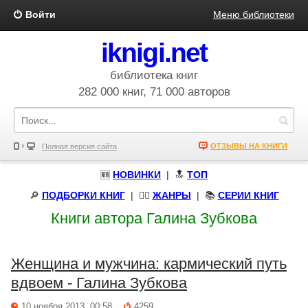
Войти
Меню библиотеки
iknigi.net
библиотека книг
282 000 книг, 71 000 авторов
ОТЗЫВЫ НА КНИГИ
Полная версия сайта
🆕
НОВИНКИ
| 🔝
ТОП
🔎
ПОДБОРКИ КНИГ
|
🧝‍♀️
ЖАНРЫ
| 📚
СЕРИИ КНИГ
Книги автора Галина Зубкова
Женщина и мужчина: кармический путь
вдвоем - Галина Зубкова
10 ноября 2013, 00:58
4259