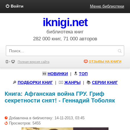
Войти
Меню библиотеки
iknigi.net
библиотека книг
282 000 книг, 71 000 авторов
ОТЗЫВЫ НА КНИГИ
Полная версия сайта
🆕
НОВИНКИ
| 🔝
ТОП
🔎
ПОДБОРКИ КНИГ
|
🧝‍♀️
ЖАНРЫ
| 📚
СЕРИИ КНИГ
Книга:
Афганская война ГРУ. Гриф
секретности снят!
-
Геннадий Тоболяк
Добавлена в библиотеку: 14-11-2013, 03:45
Просмотров: 5455