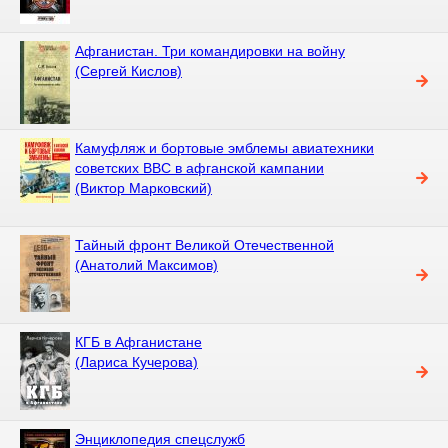
Афганистан. Три командировки на войну
(Сергей Кислов)
Камуфляж и бортовые эмблемы авиатехники
советских ВВС в афганской кампании
(Виктор Марковский)
Тайный фронт Великой Отечественной
(Анатолий Максимов)
КГБ в Афганистане
(Лариса Кучерова)
Энциклопедия спецслужб