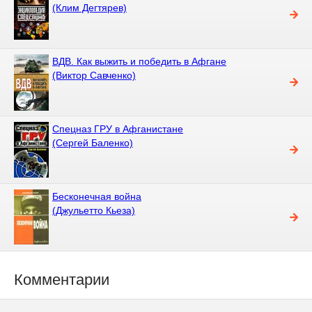
(Клим Дегтярев)
ВДВ. Как выжить и победить в Афгане
(Виктор Савченко)
Спецназ ГРУ в Афганистане
(Сергей Баленко)
Бесконечная война
(Джульетто Кьеза)
Комментарии