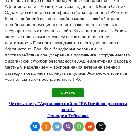
активно участвуя во всех вооруженных конфликтах, – и в
Афганистане, и в Чечне, и совсем недавно в Южной Осетии.
Однако до сих пор о специфике работы офицеров ГРУ в ходе
боевых действий известно крайне мало – в любой стране
подобная информация охраняется как одна из главных
государственных и военных тайн. Книга полковника Тоболяка
впервые приоткрывает завесу секретности, освещая
деятельность Главного разведывательного управления в
Афганистане. Борьба с бандформированиями и
противодействие спецоперациям противника, сотрудничество
с афганской службой безопасности ХАД и агентурная работа с
местным населением – воспоминания ветерана военной
разведки позволяют заглянуть за кулисы Афганской войны, в
«святая святых» прославленного ГРУ.
Читать
Читать книгу "Афганская война ГРУ. Гриф секретности
снят!"
Геннадия Тоболяка