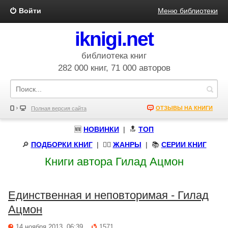
Войти
Меню библиотеки
iknigi.net
библиотека книг
282 000 книг, 71 000 авторов
ОТЗЫВЫ НА КНИГИ
Полная версия сайта
🆕
НОВИНКИ
| 🔝
ТОП
🔎
ПОДБОРКИ КНИГ
|
🧝‍♀️
ЖАНРЫ
| 📚
СЕРИИ КНИГ
Книги автора Гилад Ацмон
Единственная и неповторимая - Гилад
Ацмон
14 ноября 2013, 06:39
1571