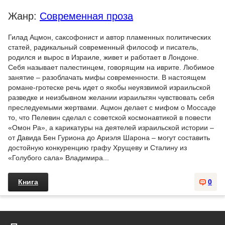
Жанр:
Современная проза
Гилад Ацмон, саксофонист и автор пламенных политических
статей, радикальный современный философ и писатель,
родился и вырос в Израиле, живет и работает в Лондоне.
Себя называет палестинцем, говорящим на иврите. Любимое
занятие – разоблачать мифы современности. В настоящем
романе-гротеске речь идет о якобы неуязвимой израильской
разведке и неизбывном желании израильтян чувствовать себя
преследуемыми жертвами. Ацмон делает с мифом о Моссаде
то, что Пелевин сделал с советской космонавтикой в повести
«Омон Ра», а карикатуры на деятелей израильской истории –
от Давида Бен Гуриона до Ариэля Шарона – могут составить
достойную конкуренцию графу Хрущеву и Сталину из
«Голубого сала» Владимира...
Книга
0