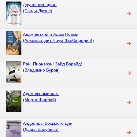
Другая женщина
(Сэнди Джонс)
Адам ветхий и Адам Новый
(Архимандрит Наум (Байбородин))
Рай. Пионэрэн! Зайд Бэрайд!
(Владимир Буров)
Адам вспоминает
(Марта Шарлай)
Андроиды Восьмого Дня
(Дарья Зарубина)