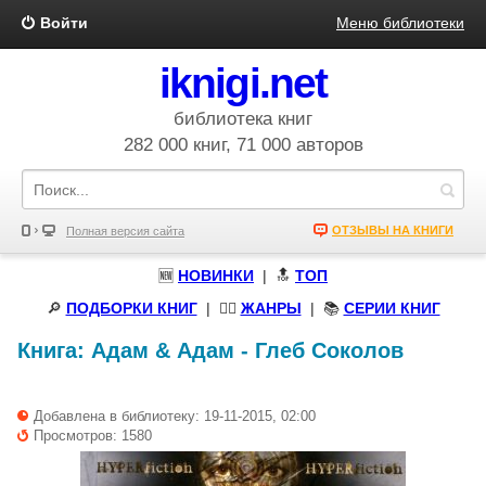
Войти
Меню библиотеки
iknigi.net
библиотека книг
282 000 книг, 71 000 авторов
ОТЗЫВЫ НА КНИГИ
Полная версия сайта
🆕
НОВИНКИ
| 🔝
ТОП
🔎
ПОДБОРКИ КНИГ
|
🧝‍♀️
ЖАНРЫ
| 📚
СЕРИИ КНИГ
Книга:
Адам & Адам
-
Глеб Соколов
Добавлена в библиотеку: 19-11-2015, 02:00
Просмотров: 1580