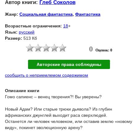
Автор книги:
Глеб Соколов
Жанр:
Социальная фантастика
,
Фантастика
Возрастные ограничения:
18
+
Язык:
русский
Размер:
513 Кб
0
Оценок: 0
Авторские права соблюдены
сообщить о неприемлемом содержимом
Описание книги
Гомо сапиенс – венец творения?! Вы уверены?
Новый Адам? Или старые трюки дьявола? Из глубин
африканских джунглей выходит раса сверхлюдей.
Останется ли человек человеком, или оставив землю «новому
виду», покинет эволюционную арену?