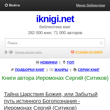
Войти
Меню библиотеки
iknigi.net
библиотека книг
282 000 книг, 71 000 авторов
ОТЗЫВЫ НА КНИГИ
Полная версия сайта
🆕
НОВИНКИ
| 🔝
ТОП
🔎
ПОДБОРКИ КНИГ
|
🧝‍♀️
ЖАНРЫ
| 📚
СЕРИИ КНИГ
Книги автора Иеромонах Сергий (Ситиков)
Тайна Царствия Божия, или Забытый
путь истинного Богопознания -
Иеромонах Сергий (Ситиков)