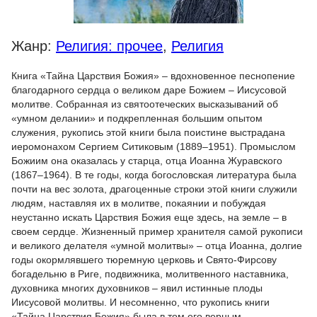
Жанр:
Религия: прочее
,
Религия
Книга «Тайна Царствия Божия» – вдохновенное песнопение
благодарного сердца о великом даре Божием – Иисусовой
молитве. Собранная из святоотеческих высказываний об
«умном делании» и подкрепленная большим опытом
служения, рукопись этой книги была поистине выстрадана
иеромонахом Сергием Ситиковым (1889–1951). Промыслом
Божиим она оказалась у старца, отца Иоанна Журавского
(1867–1964). В те годы, когда богословская литература была
почти на вес золота, драгоценные строки этой книги служили
людям, наставляя их в молитве, покаянии и побуждая
неустанно искать Царствия Божия еще здесь, на земле – в
своем сердце. Жизненный пример хранителя самой рукописи
и великого делателя «умной молитвы» – отца Иоанна, долгие
годы окормлявшего тюремную церковь и Свято-Фирсову
богадельню в Риге, подвижника, молитвенного наставника,
духовника многих духовников – явил истинные плоды
Иисусовой молитвы. И несомненно, что рукопись книги
«Тайна Царствия Божия» была в том его верным