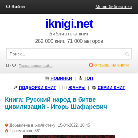
Войти
Меню библиотеки
iknigi.net
библиотека книг
282 000 книг, 71 000 авторов
ОТЗЫВЫ НА КНИГИ
Полная версия сайта
🆕
НОВИНКИ
| 🔝
ТОП
🔎
ПОДБОРКИ КНИГ
|
🧝‍♀️
ЖАНРЫ
| 📚
СЕРИИ КНИГ
Книга:
Русский народ в битве
цивилизаций
-
Игорь Шафаревич
Добавлена в библиотеку: 15-04-2022, 10:45
Просмотров: 661