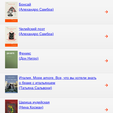
Бонсай
(Алехандро Самбра)
Чилийский поэт
(Алехандро Самбра)
Феникс
(Дон Нигро)
Италия. Море amore. Все, что вы хотели знать
о браке с итальянцем
(Татьяна Сальвони)
Царица иудейская
(Нина Косман)