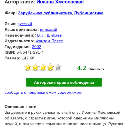
Автор книги:
Иоанна Хмелевская
Жанр:
Зарубежная публицистика
,
Публицистика
Язык:
русский
Язык оригинала:
польский
Переводчик(и):
В. Л. Шибаев
Издательство:
Фантом Пресс
Год издания:
2002
ISBN:
5-86471-291-4
Размер:
142 Кб
4.2
Оценок: 5
Авторские права соблюдены
сообщить о неприемлемом содержимом
Описание книги
Вы держите в руках увлекательный опус Иоанны Хмелевской
об азарте, о страсти к игре, которой одержимы миллионы
людей, в том числе и сама знаменитая писательница. Рулетка