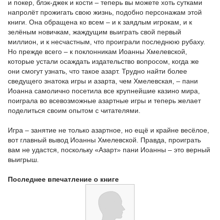
и покер, блэк-джек и кости – теперь вы можете хоть сутками
напролёт прожигать свою жизнь, подобно персонажам этой
книги. Она обращена ко всем – и к заядлым игрокам, и к
зелёным новичкам, жаждущим выиграть свой первый
миллион, и к несчастным, что проиграли последнюю рубаху.
Но прежде всего – к поклонникам Иоанны Хмелевской,
которые устали осаждать издательство вопросом, когда же
они смогут узнать, что такое азарт. Трудно найти более
сведущего знатока игры и азарта, чем Хмелевская, – пани
Иоанна самолично посетила все крупнейшие казино мира,
поиграла во всевозможные азартные игры и теперь желает
поделиться своим опытом с читателями.
Игра – занятие не только азартное, но ещё и крайне весёлое,
вот главный вывод Иоанны Хмелевской. Правда, проиграть
вам не удастся, поскольку «Азарт» пани Иоанны – это верный
выигрыш.
Последнее впечатление о книге