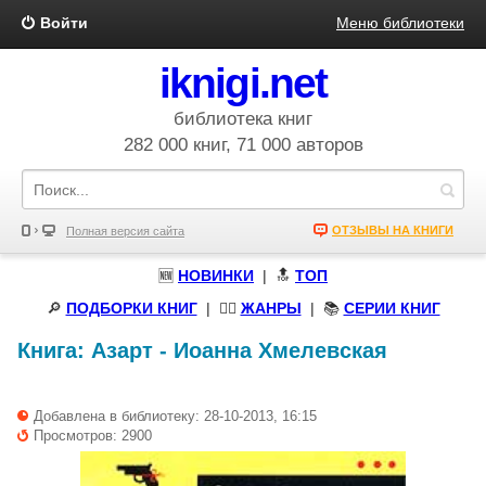
Войти
Меню библиотеки
iknigi.net
библиотека книг
282 000 книг, 71 000 авторов
ОТЗЫВЫ НА КНИГИ
Полная версия сайта
🆕
НОВИНКИ
| 🔝
ТОП
🔎
ПОДБОРКИ КНИГ
|
🧝‍♀️
ЖАНРЫ
| 📚
СЕРИИ КНИГ
Книга:
Азарт
-
Иоанна Хмелевская
Добавлена в библиотеку: 28-10-2013, 16:15
Просмотров: 2900