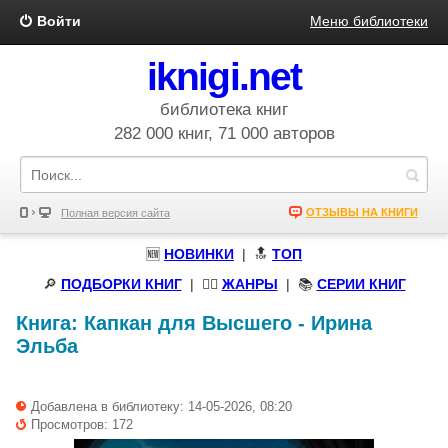
Войти
Меню библиотеки
iknigi.net
библиотека книг
282 000 книг, 71 000 авторов
ОТЗЫВЫ НА КНИГИ
Полная версия сайта
🆕
НОВИНКИ
| 🔝
ТОП
🔎
ПОДБОРКИ КНИГ
|
🧝‍♀️
ЖАНРЫ
| 📚
СЕРИИ КНИГ
Книга:
Капкан для Высшего
-
Ирина
Эльба
Добавлена в библиотеку: 14-05-2026, 08:20
Просмотров: 172