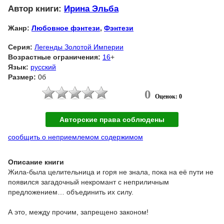
Автор книги:
Ирина Эльба
Жанр:
Любовное фэнтези
,
Фэнтези
Серия:
Легенды Золотой Империи
Возрастные ограничения:
16
+
Язык:
русский
Размер:
0б
0
Оценок: 0
Авторские права соблюдены
сообщить о неприемлемом содержимом
Описание книги
Жила-была целительница и горя не знала, пока на её пути не
появился загадочный некромант с неприличным
предложением… объединить их силу.
А это, между прочим, запрещено законом!