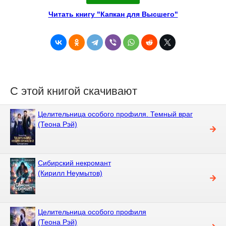
Читать книгу "Капкан для Высшего"
С этой книгой скачивают
Целительница особого профиля. Темный враг
(Теона Рэй)
Сибирский некромант
(Кирилл Неумытов)
Целительница особого профиля
(Теона Рэй)