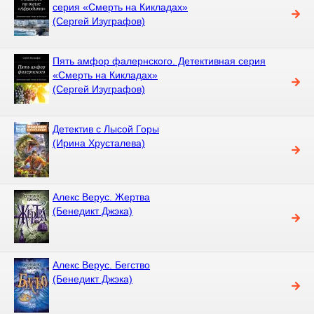
серия «Смерть на Кикладах»
(Сергей Изуграфов)
Пять амфор фалернского. Детективная серия
«Смерть на Кикладах»
(Сергей Изуграфов)
Детектив с Лысой Горы
(Ирина Хрусталева)
Алекс Верус. Жертва
(Бенедикт Джэка)
Алекс Верус. Бегство
(Бенедикт Джэка)