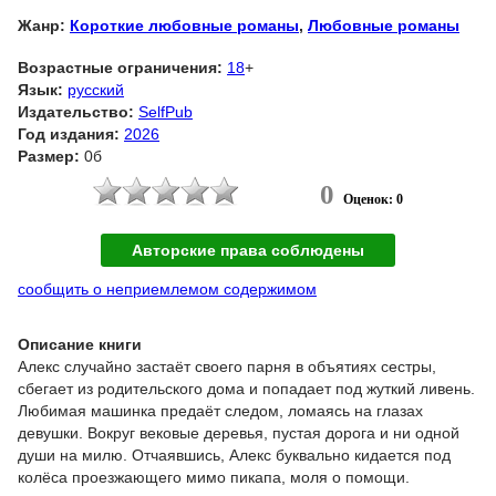
Жанр:
Короткие любовные романы
,
Любовные романы
Возрастные ограничения:
18
+
Язык:
русский
Издательство:
SelfPub
Год издания:
2026
Размер:
0б
0
Оценок: 0
Авторские права соблюдены
сообщить о неприемлемом содержимом
Описание книги
Алекс случайно застаёт своего парня в объятиях сестры,
сбегает из родительского дома и попадает под жуткий ливень.
Любимая машинка предаёт следом, ломаясь на глазах
девушки. Вокруг вековые деревья, пустая дорога и ни одной
души на милю. Отчаявшись, Алекс буквально кидается под
колёса проезжающего мимо пикапа, моля о помощи.