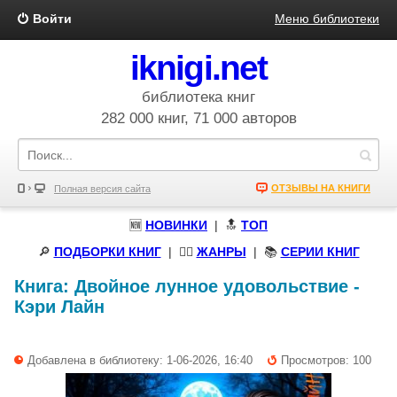
Войти
Меню библиотеки
iknigi.net
библиотека книг
282 000 книг, 71 000 авторов
ОТЗЫВЫ НА КНИГИ
Полная версия сайта
🆕
НОВИНКИ
| 🔝
ТОП
🔎
ПОДБОРКИ КНИГ
|
🧝‍♀️
ЖАНРЫ
| 📚
СЕРИИ КНИГ
Книга:
Двойное лунное удовольствие
-
Кэри Лайн
Добавлена в библиотеку: 1-06-2026, 16:40
Просмотров: 100