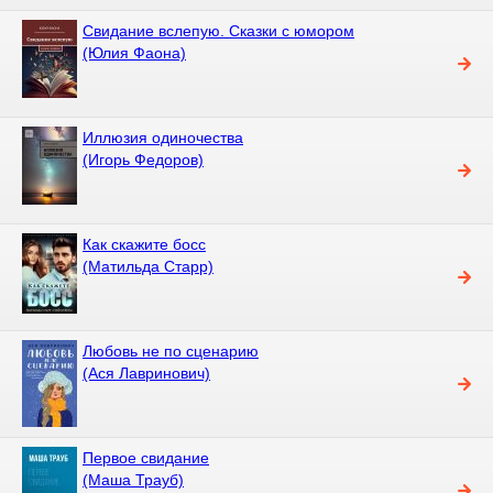
Свидание вслепую. Сказки с юмором
(Юлия Фаона)
Иллюзия одиночества
(Игорь Федоров)
Как скажите босс
(Матильда Старр)
Любовь не по сценарию
(Ася Лавринович)
Первое свидание
(Маша Трауб)