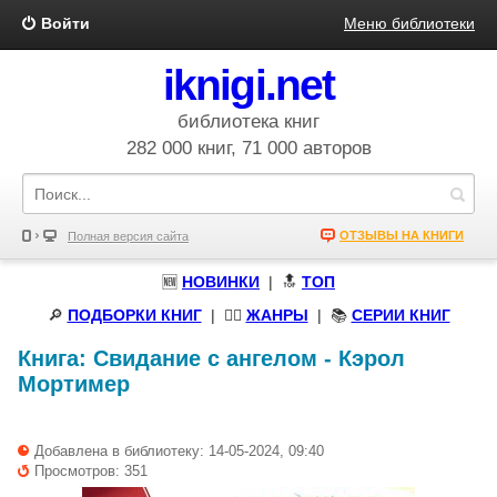
Войти
Меню библиотеки
iknigi.net
библиотека книг
282 000 книг, 71 000 авторов
ОТЗЫВЫ НА КНИГИ
Полная версия сайта
🆕
НОВИНКИ
| 🔝
ТОП
🔎
ПОДБОРКИ КНИГ
|
🧝‍♀️
ЖАНРЫ
| 📚
СЕРИИ КНИГ
Книга:
Свидание с ангелом
-
Кэрол
Мортимер
Добавлена в библиотеку: 14-05-2024, 09:40
Просмотров: 351