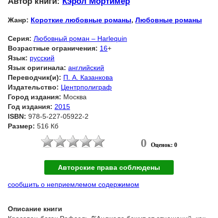
Автор книги:
Кэрол Мортимер
Жанр:
Короткие любовные романы
,
Любовные романы
Серия:
Любовный роман – Harlequin
Возрастные ограничения:
16
+
Язык:
русский
Язык оригинала:
английский
Переводчик(и):
П. А. Казанкова
Издательство:
Центрполиграф
Город издания:
Москва
Год издания:
2015
ISBN:
978-5-227-05922-2
Размер:
516 Кб
0
Оценок: 0
Авторские права соблюдены
сообщить о неприемлемом содержимом
Описание книги