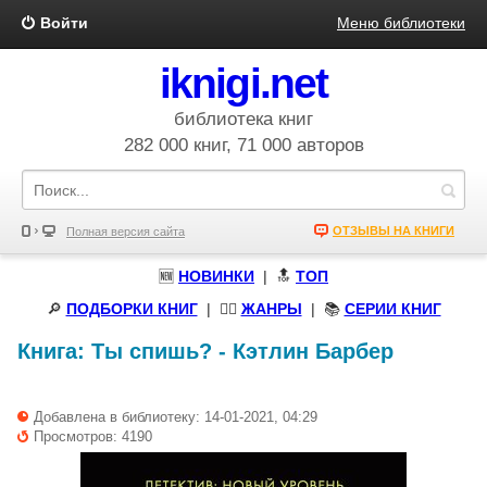
Войти
Меню библиотеки
iknigi.net
библиотека книг
282 000 книг, 71 000 авторов
ОТЗЫВЫ НА КНИГИ
Полная версия сайта
🆕
НОВИНКИ
| 🔝
ТОП
🔎
ПОДБОРКИ КНИГ
|
🧝‍♀️
ЖАНРЫ
| 📚
СЕРИИ КНИГ
Книга:
Ты спишь?
-
Кэтлин Барбер
Добавлена в библиотеку: 14-01-2021, 04:29
Просмотров: 4190