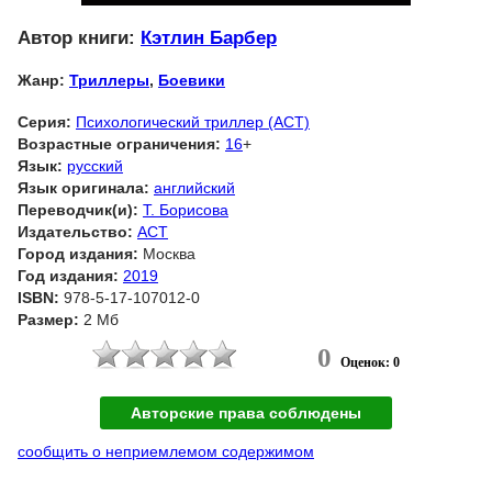
Автор книги:
Кэтлин Барбер
Жанр:
Триллеры
,
Боевики
Серия:
Психологический триллер (АСТ)
Возрастные ограничения:
16
+
Язык:
русский
Язык оригинала:
английский
Переводчик(и):
Т. Борисова
Издательство:
АСТ
Город издания:
Москва
Год издания:
2019
ISBN:
978-5-17-107012-0
Размер:
2 Мб
0
Оценок: 0
Авторские права соблюдены
сообщить о неприемлемом содержимом