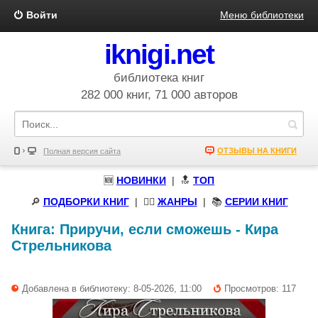
Войти
Меню библиотеки
iknigi.net
библиотека книг
282 000 книг, 71 000 авторов
ОТЗЫВЫ НА КНИГИ
Полная версия сайта
🆕
НОВИНКИ
| 🔝
ТОП
🔎
ПОДБОРКИ КНИГ
|
🧝‍♀️
ЖАНРЫ
| 📚
СЕРИИ КНИГ
Книга:
Приручи, если сможешь
-
Кира
Стрельникова
Добавлена в библиотеку: 8-05-2026, 11:00
Просмотров: 117