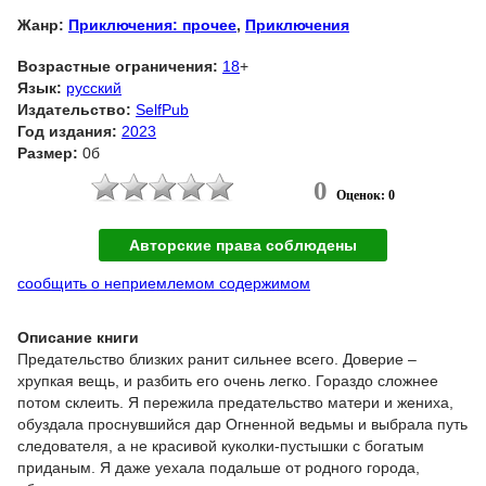
Жанр:
Приключения: прочее
,
Приключения
Возрастные ограничения:
18
+
Язык:
русский
Издательство:
SelfPub
Год издания:
2023
Размер:
0б
0
Оценок: 0
Авторские права соблюдены
сообщить о неприемлемом содержимом
Описание книги
Предательство близких ранит сильнее всего. Доверие –
хрупкая вещь, и разбить его очень легко. Гораздо сложнее
потом склеить. Я пережила предательство матери и жениха,
обуздала проснувшийся дар Огненной ведьмы и выбрала путь
следователя, а не красивой куколки-пустышки с богатым
приданым. Я даже уехала подальше от родного города,