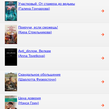
Участковый. От стажера до ведьмы
(Галина Гончарова)
Приручи, если сможешь!
(Кира Стрельникова)
Aнti_diплом. Велкам
(Anna Tsvetkova)
Скандальное обольщение
(Шарлотта Физерстоун)
Цена доверия
(Нэнси Грин)