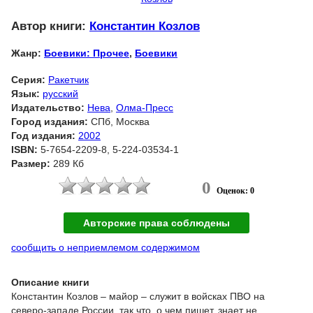
Автор книги:
Константин Козлов
Жанр:
Боевики: Прочее
,
Боевики
Серия:
Ракетчик
Язык:
русский
Издательство:
Нева
,
Олма-Пресс
Город издания:
СПб, Москва
Год издания:
2002
ISBN:
5-7654-2209-8, 5-224-03534-1
Размер:
289 Кб
0
Оценок: 0
Авторские права соблюдены
сообщить о неприемлемом содержимом
Описание книги
Константин Козлов – майор – служит в войсках ПВО на
северо-западе России, так что, о чем пишет, знает не