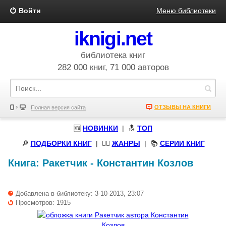
Войти
Меню библиотеки
iknigi.net
библиотека книг
282 000 книг, 71 000 авторов
ОТЗЫВЫ НА КНИГИ
Полная версия сайта
🆕
НОВИНКИ
| 🔝
ТОП
🔎
ПОДБОРКИ КНИГ
|
🧝‍♀️
ЖАНРЫ
| 📚
СЕРИИ КНИГ
Книга:
Ракетчик
-
Константин Козлов
Добавлена в библиотеку: 3-10-2013, 23:07
Просмотров: 1915