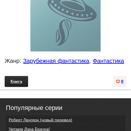
Жанр:
Зарубежная фантастика
,
Фантастика
Книга
0
Популярные серии
Роберт Ленгдон (новый перевод)
Читаем Дэна Брауна!