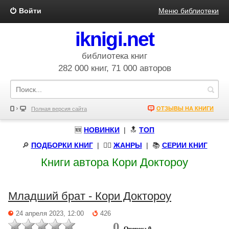
Войти
Меню библиотеки
iknigi.net
библиотека книг
282 000 книг, 71 000 авторов
ОТЗЫВЫ НА КНИГИ
Полная версия сайта
🆕
НОВИНКИ
| 🔝
ТОП
🔎
ПОДБОРКИ КНИГ
|
🧝‍♀️
ЖАНРЫ
| 📚
СЕРИИ КНИГ
Книги автора Кори Доктороу
Младший брат - Кори Доктороу
24 апреля 2023, 12:00
426
0