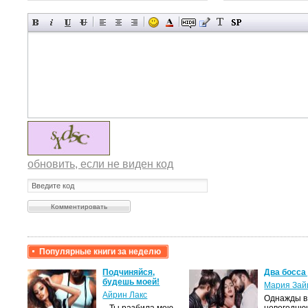
обновить, если не виден код
Популярные книги за неделю
крови,
Подчиняйся,
Два босса
будешь моей!
Мария Зай
Айрин Лакс
Однажды в
а