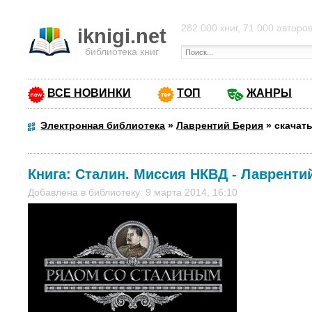
282 000 книг, 71 000 авторо
iknigi.net
библиотека книг
ВСЕ НОВИНКИ
ТОП
ЖАНРЫ
Электронная библиотека
»
Лаврентий Берия
»
скачат
Книга:
Сталин. Миссия НКВД
-
Лавренти
Добавлена в библиотеку: 9 марта 2014, 16:10