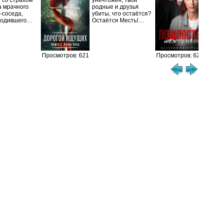
 со страхом
уничтожен, твои
– Я
а мрачного
родные и друзья
вых
-соседа,
убиты, что остаётся?
Сва
родившего…
Остаётся Месть!…
это 
теб
Просмотров: 621
Просмотров: 620