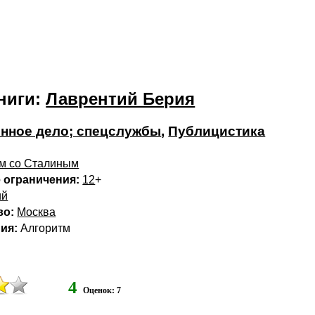
ниги:
Лаврентий Берия
нное дело; спецслужбы
,
Публицистика
м со Сталиным
 ограничения:
12
+
ий
во:
Москва
ия:
Алгоритм
4
Оценок: 7