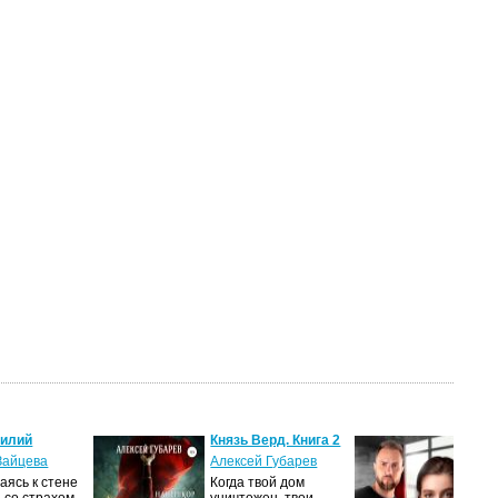
силий
Князь Верд. Книга 2
Пош
нам
Зайцева
Алексей Губарев
Вал
ясь к стене
Когда твой дом