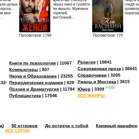
ю ночь
красотка! Улизнуть
лифта и
али целых
через окно в туалете
глядя н
Мороза…
не вышло. Мужчина
громилу
ли мое
горячей,
перего
И…
восточной…
Просмотров: 1798
Просмотров: 770
(+4)
Религия
| 10841
Книги по психологии
| 11067
Современная проза
| 36641
Компьютеры
| 807
Справочники
| 3205
Наука и Образование
| 23255
Ужасы и Мистика
| 3815
13284
Периодические издания
| 629
(+10)
Поэзия и Драматургия
| 11784
Юмор
| 3309
Публицистика
| 17546
ВСЕ ЖАНРЫ
д)
50 оттенков
До встречи с тобой
Книжный марафон
ВСЕ СЕРИИ