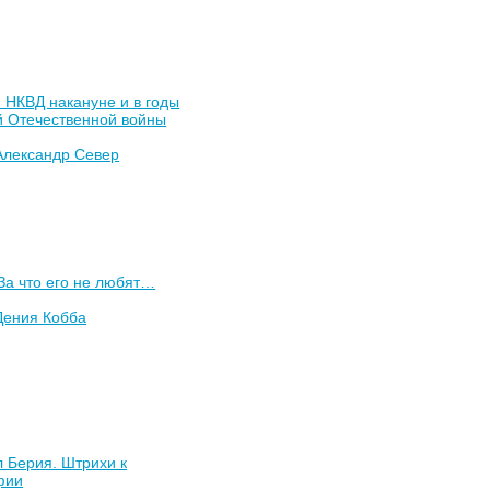
 НКВД накануне и в годы
й Отечественной войны
Александр Север
За что его не любят…
Дения Кобба
 Берия. Штрихи к
фии