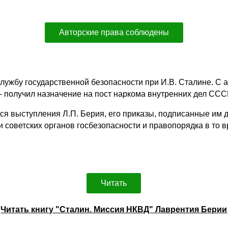
Авторские права соблюдены
ужбу государственной безопасности при И.В. Сталине. С а
– получил назначение на пост наркома внутренних дел ССС
ся выступления Л.П. Берия, его приказы, подписанные им
советских органов госбезопасности и правопорядка в то вр
Читать
Читать книгу "Сталин. Миссия НКВД" Лаврентия Берии