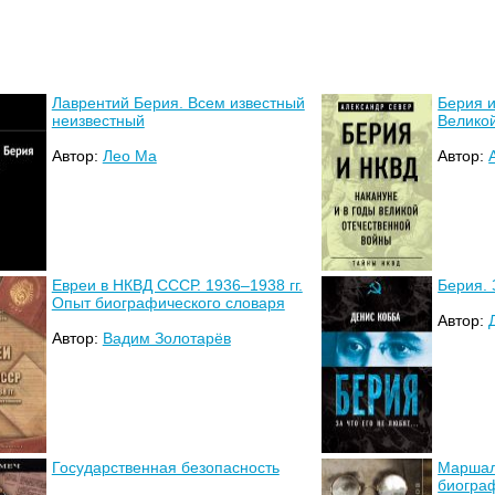
Лаврентий Берия. Всем известный
Берия и
неизвестный
Велико
Автор:
Лео Ма
Автор:
Евреи в НКВД СССР. 1936–1938 гг.
Берия. 
Опыт биографического словаря
Автор:
Автор:
Вадим Золотарёв
Государственная безопасность
Маршал
биогра