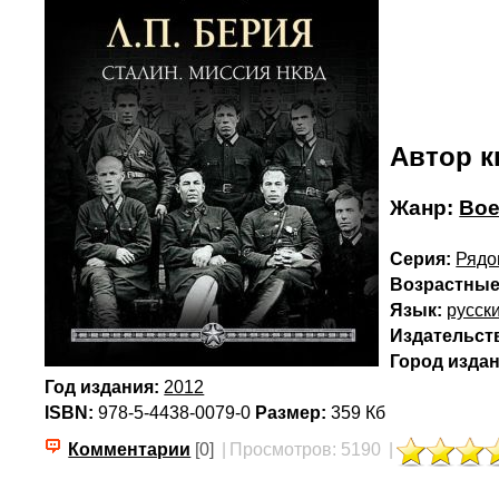
Автор к
Жанр:
Вое
Серия:
Рядо
Возрастные
Язык:
русск
Издательст
Город издан
Год издания:
2012
ISBN:
978-5-4438-0079-0
Размер:
359 Кб
Комментарии
[0]
|
Просмотров: 5190
|