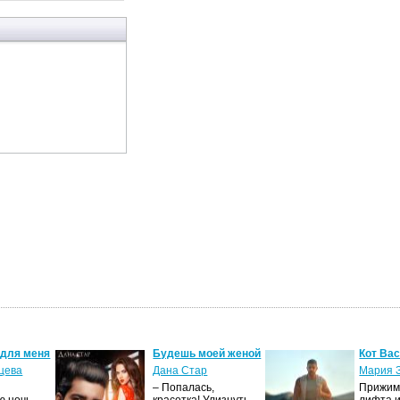
 для меня
Будешь моей женой
Кот Ва
цева
Дана Стар
Мария 
– Попалась,
Прижима