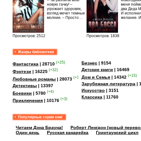
– Ты разбила мою
новогодню
новую тачку! –
меня пойм
лого
угрожает здоровяк,
два Деда 
быть
взгляд мечет темные
И исполни
сех
молнии. – Просто…
желание. 
уг –…
Просмотров: 2512
Просмотров: 1838
Жанры библиотеки
(+25)
Бизнес
| 9154
Фантастика
| 28710
Детские книги
| 16469
(+32)
Фэнтези
| 16225
(+15)
Дом и Семья
| 14342
(+349)
Любовные романы
| 28073
Зарубежная литература
| 
Детективы
| 13397
Искусство
| 3151
(+4)
Боевики
| 5780
Классика
| 11760
(+3)
Приключения
| 10176
Популярные серии книг
Читаем Дэна Брауна!
Роберт Ленгдон (новый перево
Один день
Русская канарейка
Гринтаунский цикл