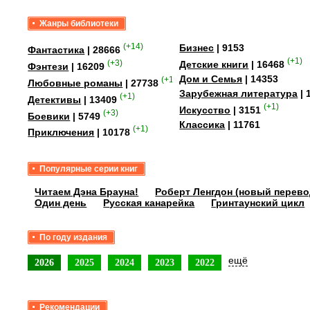
Жанры библиотеки
(+14)
Бизнес
| 9153
Фантастика
| 28666
(+1)
(+3)
Детские книги
| 16468
Фэнтези
| 16209
Дом и Семья
| 14353
(+15)
Любовные романы
| 27738
Зарубежная литература
| 
(+1)
Детективы
| 13409
(+1)
Искусство
| 3151
(+3)
Боевики
| 5749
Классика
| 11761
(+1)
Приключения
| 10178
Популярные серии книг
Читаем Дэна Брауна!
Роберт Ленгдон (новый перево
Один день
Русская канарейка
Гринтаунский цикл
По году издания
ещё
2026
2025
2024
2023
2022
Рекомендации