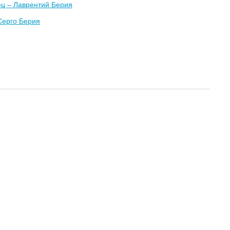
ец – Лаврентий Берия
Серго Берия