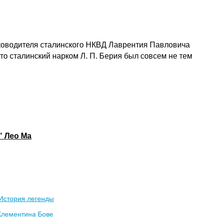
уководителя сталинского НКВД Лаврентия Павловича
что сталинский нарком Л. П. Берия был совсем не тем
" Лео Ма
 История легенды
Клементина Бове