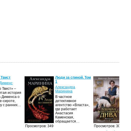
 Твист
Люди за спиной. Том
Лов
1
гла
Диккенс
Александра
Вик
 Твист» –
Маринина
итая история
Дол
 Диккенса о
В частное
про
е-сироте,
детективное
рас
му с ранних…
агентство «Власта»,
гра
где работает
Пет
Анастасия
сер
Каменская,
обращается…
Просмотров: 349
Просмотров: 308