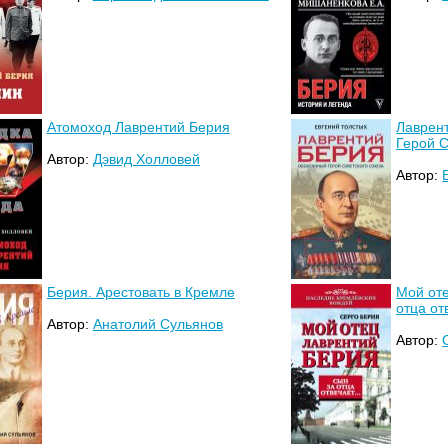
Атомоход Лаврентий Берия
Лаврен
Герой С
Автор:
Дэвид Холловей
Автор:
Берия. Арестовать в Кремле
Мой оте
отца о
Автор:
Анатолий Сульянов
Автор: