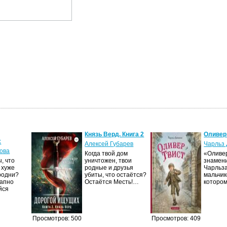
Князь Верд. Книга 2
Оливер
х
Алексей Губарев
Чарльз 
ова
Когда твой дом
«Оливер
, что
уничтожен, твои
знамен
 хуже
родные и друзья
Чарльза
родни?
убиты, что остаётся?
мальчик
запно
Остаётся Месть!…
которо
йся
Просмотров: 500
Просмотров: 409