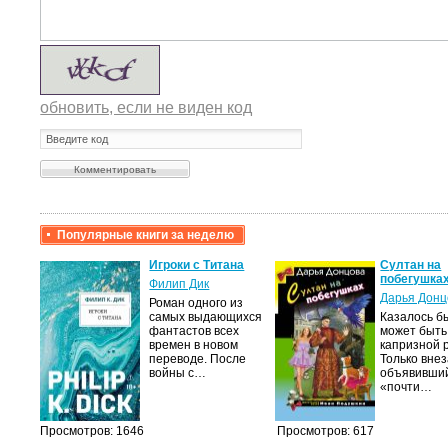
обновить, если не виден код
Популярные книги за неделю
крови,
Игроки с Титана
Султан на
побегушка
Филип Дик
Дарья Донц
Роман одного из
а
самых выдающихся
Казалось бы
фантастов всех
может быть
лого
времен в новом
капризной 
быть
переводе. После
Только вне
сех
войны с…
объявивши
уг –…
«почти…
Просмотров: 1646
Просмотров: 617