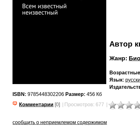
Автор к
Жанр:
Био
Возрастные
Язык:
русск
Издательст
ISBN:
9785448302206
Размер:
456 Кб
Комментарии
[0]
|
Просмотров: 677
|
сообщить о неприемлемом содержимом