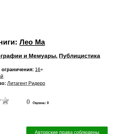
ниги:
Лео Ма
графии и Мемуары
,
Публицистика
 ограничения:
16
+
ий
во:
Литагент Ридеро
0
Оценок: 0
Авторские права соблюдены