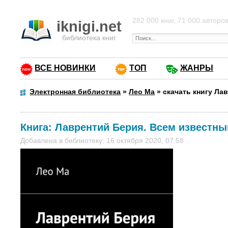
282 000 книг, 71 000 авторо
iknigi.net
библиотека книг
ВСЕ НОВИНКИ
ТОП
ЖАНРЫ
Электронная библиотека
»
Лео Ма
»
скачать книгу Ла
Книга:
Лаврентий Берия. Всем известны
Добавлена в библиотеку: 16 октября 2020, 07:58