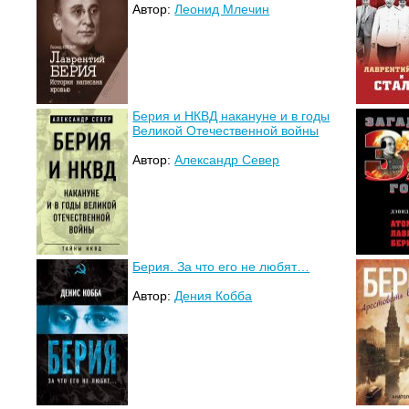
Автор:
Леонид Млечин
Берия и НКВД накануне и в годы
Великой Отечественной войны
Автор:
Александр Север
Берия. За что его не любят…
Автор:
Дения Кобба