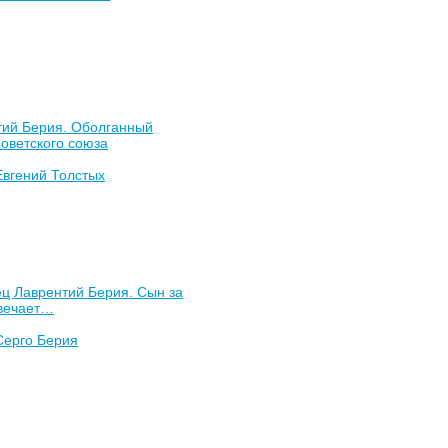
тий Берия. Оболганный
оветского союза
Евгений Толстых
ц Лаврентий Берия. Сын за
твечает…
Серго Берия