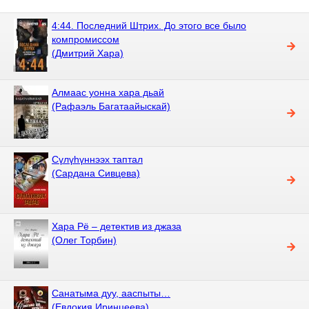
4:44. Последний Штрих. До этого все было
компромиссом
(Дмитрий Хара)
Алмаас уонна хара дьай
(Рафаэль Багатаайыскай)
Сүлүһүннээх таптал
(Сардана Сивцева)
Хара Рё – детектив из джаза
(Олег Торбин)
Санатыма дуу, ааспыты…
(Евдокия Иринцеева)