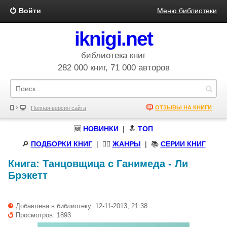
Войти
Меню библиотеки
iknigi.net
библиотека книг
282 000 книг, 71 000 авторов
ОТЗЫВЫ НА КНИГИ
Полная версия сайта
🆕
НОВИНКИ
| 🔝
ТОП
🔎
ПОДБОРКИ КНИГ
|
🧝‍♀️
ЖАНРЫ
| 📚
СЕРИИ КНИГ
Книга:
Танцовщица с Ганимеда
-
Ли
Брэкетт
Добавлена в библиотеку: 12-11-2013, 21:38
Просмотров: 1893