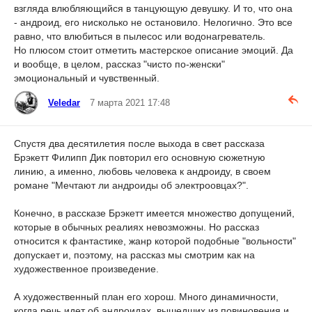
взгляда влюбляющийся в танцующую девушку. И то, что она
- андроид, его нисколько не остановило. Нелогично. Это все
равно, что влюбиться в пылесос или водонагреватель.
Но плюсом стоит отметить мастерское описание эмоций. Да
и вообще, в целом, рассказ "чисто по-женски"
эмоциональный и чувственный.
Veledar
7 марта 2021 17:48
Спустя два десятилетия после выхода в свет рассказа
Брэкетт Филипп Дик повторил его основную сюжетную
линию, а именно, любовь человека к андроиду, в своем
романе "Мечтают ли андроиды об электроовцах?".
Конечно, в рассказе Брэкетт имеется множество допущений,
которые в обычных реалиях невозможны. Но рассказ
относится к фантастике, жанр которой подобные "вольности"
допускает и, поэтому, на рассказ мы смотрим как на
художественное произведение.
А художественный план его хорош. Много динамичности,
когда речь идет об андроидах, вышедших из повиновения и