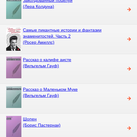
Заколдованный поцелуй
(Лера Колдуна)
Самые пикантные истории и фантазии
знаменитостей. Часть 2
(Росер Амиллс)
Рассказ о калифе аисте
(Вильгельм Гауф)
Рассказ о Маленьком Муке
(Вильгельм Гауф)
Шопен
(Борис Пастернак)