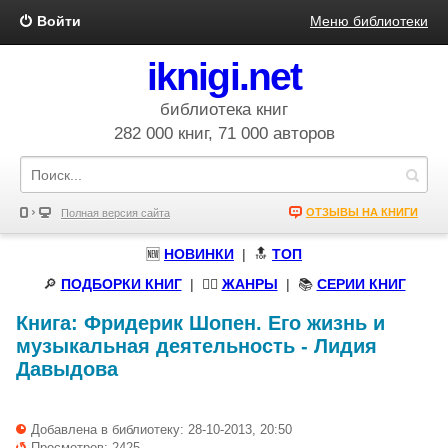
Войти
Меню библиотеки
iknigi.net
библиотека книг
282 000 книг, 71 000 авторов
ОТЗЫВЫ НА КНИГИ
Полная версия сайта
🆕
НОВИНКИ
| 🔝
ТОП
🔎
ПОДБОРКИ КНИГ
|
🧝‍♀️
ЖАНРЫ
| 📚
СЕРИИ КНИГ
Книга:
Фридерик Шопен. Его жизнь и
музыкальная деятельность
-
Лидия
Давыдова
Добавлена в библиотеку: 28-10-2013, 20:50
Просмотров: 2425