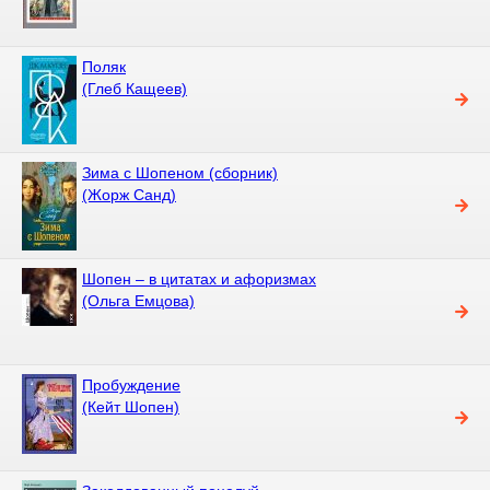
Поляк
(Глеб Кащеев)
Зима с Шопеном (сборник)
(Жорж Санд)
Шопен – в цитатах и афоризмах
(Ольга Емцова)
Пробуждение
(Кейт Шопен)