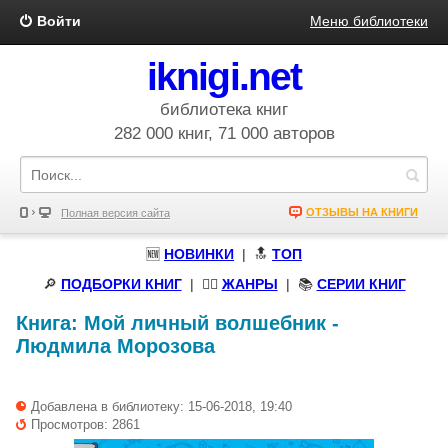
Войти
Меню библиотеки
iknigi.net
библиотека книг
282 000 книг, 71 000 авторов
ОТЗЫВЫ НА КНИГИ
Полная версия сайта
🆕
НОВИНКИ
| 🔝
ТОП
🔎
ПОДБОРКИ КНИГ
|
🧝‍♀️
ЖАНРЫ
| 📚
СЕРИИ КНИГ
Книга:
Мой личный волшебник
-
Людмила Морозова
Добавлена в библиотеку: 15-06-2018, 19:40
Просмотров: 2861