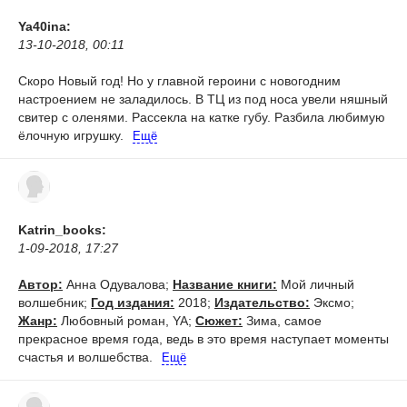
Ya40ina:
13-10-2018, 00:11
Скоро Новый год! Но у главной героини с новогодним
настроением не заладилось. В ТЦ из под носа увели няшный
свитер с оленями. Рассекла на катке губу. Разбила любимую
ёлочную игрушку.
Ещё
Katrin_books:
1-09-2018, 17:27
Автор:
Анна Одувалова;
Название книги:
Мой личный
волшебник;
Год издания:
2018;
Издательство:
Эксмо;
Жанр:
Любовный роман, YA;
Сюжет:
Зима, самое
прекрасное время года, ведь в это время наступает моменты
счастья и волшебства.
Ещё