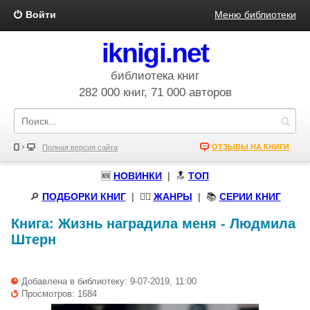
Войти
Меню библиотеки
iknigi.net
библиотека книг
282 000 книг, 71 000 авторов
ОТЗЫВЫ НА КНИГИ
Полная версия сайта
🆕
НОВИНКИ
| 🔝
ТОП
🔎
ПОДБОРКИ КНИГ
|
🧝‍♀️
ЖАНРЫ
| 📚
СЕРИИ КНИГ
Книга:
Жизнь наградила меня
-
Людмила
Штерн
Добавлена в библиотеку: 9-07-2019, 11:00
Просмотров: 1684