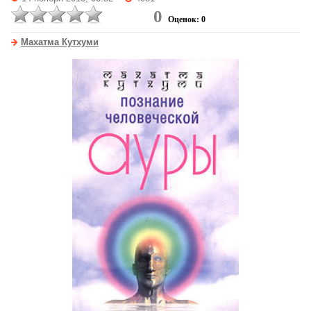
0
Оценок: 0
Махатма Кутхуми