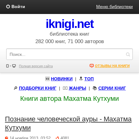
Войти
Меню библиотеки
iknigi.net
библиотека книг
282 000 книг, 71 000 авторов
ОТЗЫВЫ НА КНИГИ
Полная версия сайта
🆕
НОВИНКИ
| 🔝
ТОП
🔎
ПОДБОРКИ КНИГ
|
🧝‍♀️
ЖАНРЫ
| 📚
СЕРИИ КНИГ
Книги автора Махатма Кутхуми
Познание человеческой ауры - Махатма
Кутхуми
14 ноября 2013, 03:52
4081