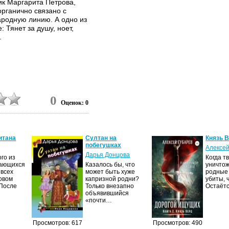
ик Маргарита Петрова,
органично связано с
родную линию. А одно из
 Тянет за душу, ноет,
.
0
Оценок: 0
итана
Султан на
Князь В
побегушках
Алексей
Дарья Донцова
го из
Когда т
ающихся
Казалось бы, что
уничтож
 всех
может быть хуже
родные 
овом
капризной родни?
убиты, 
 После
Только внезапно
Остаёт
объявившийся
«почти…
Просмотров: 617
Просмотров: 490