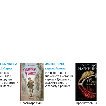
ерд. Книга 2
Оливер Твист
Люд
1
 Губарев
Чарльз Диккенс
Але
вой дом
«Оливер Твист» –
Мар
ен, твои
знаменитая история
и друзья
Чарльза Диккенса о
В ч
что остаётся?
мальчике-сироте,
дет
ся Месть!…
которому с ранних…
аге
где
Ана
Кам
обр
Просмотров: 409
Просмотров: 347