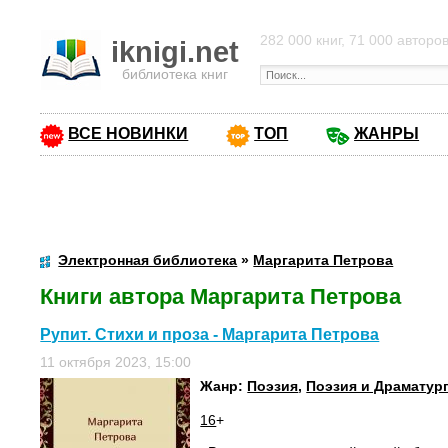
282 000 книг, 71 000 авторо
iknigi.net
библиотека книг
ВСЕ НОВИНКИ
ТОП
ЖАНРЫ
Электронная библиотека
»
Маргарита Петрова
Книги автора Маргарита Петрова
Рупит. Стихи и проза - Маргарита Петрова
11 октября 2023, 15:00
Жанр:
Поэзия
,
Поэзия и Драматур
16
+