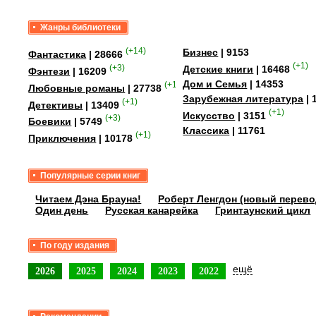
Жанры библиотеки
(+14)
Бизнес
| 9153
Фантастика
| 28666
(+1)
(+3)
Детские книги
| 16468
Фэнтези
| 16209
Дом и Семья
| 14353
(+15)
Любовные романы
| 27738
Зарубежная литература
| 
(+1)
Детективы
| 13409
(+1)
Искусство
| 3151
(+3)
Боевики
| 5749
Классика
| 11761
(+1)
Приключения
| 10178
Популярные серии книг
Читаем Дэна Брауна!
Роберт Ленгдон (новый перево
Один день
Русская канарейка
Гринтаунский цикл
По году издания
ещё
2026
2025
2024
2023
2022