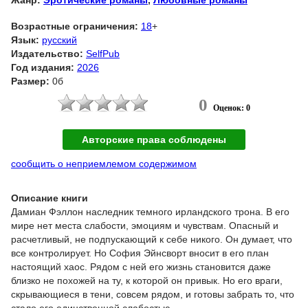
Возрастные ограничения:
18
+
Язык:
русский
Издательство:
SelfPub
Год издания:
2026
Размер:
0б
0
Оценок: 0
Авторские права соблюдены
сообщить о неприемлемом содержимом
Описание книги
Дамиан Фэллон наследник темного ирландского трона. В его
мире нет места слабости, эмоциям и чувствам. Опасный и
расчетливый, не подпускающий к себе никого. Он думает, что
все контролирует. Но София Эйнсворт вносит в его план
настоящий хаос. Рядом с ней его жизнь становится даже
близко не похожей на ту, к которой он привык. Но его враги,
скрывающиеся в тени, совсем рядом, и готовы забрать то, что
стало его единственной слабостью.