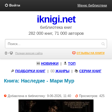
Войти
Меню библиотеки
iknigi.net
библиотека книг
282 000 книг, 71 000 авторов
ОТЗЫВЫ НА КНИГИ
Полная версия сайта
🆕
НОВИНКИ
| 🔝
ТОП
🔎
ПОДБОРКИ КНИГ
|
🧝‍♀️
ЖАНРЫ
| 📚
СЕРИИ КНИГ
Книга:
Наследие
-
Мари Мур
Добавлена в библиотеку: 9-06-2026, 11:40
Просмотров: 425