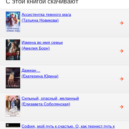
С этой книгой скачивают
Ассистентка темного мага
(Татьяна Новикова)
Измена во имя семьи
(Амелия Борн)
Дамиан…
(Екатерина Юдина)
Сильный, опасный, желанный
(Елизавета Соболянская)
София, мой путь к счастью. О, как тернист путь к