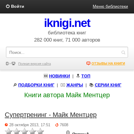
Войти
Меню библиотеки
iknigi.net
библиотека книг
282 000 книг, 71 000 авторов
ОТЗЫВЫ НА КНИГИ
Полная версия сайта
🆕
НОВИНКИ
| 🔝
ТОП
🔎
ПОДБОРКИ КНИГ
|
🧝‍♀️
ЖАНРЫ
| 📚
СЕРИИ КНИГ
Книги автора Майк Ментцер
Супертренинг - Майк Ментцер
28 октября 2013, 17:51
7608
0