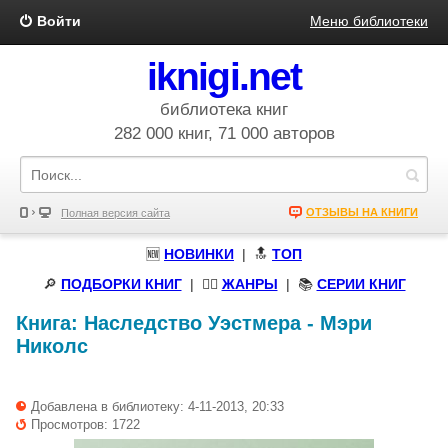
Войти
Меню библиотеки
iknigi.net
библиотека книг
282 000 книг, 71 000 авторов
ОТЗЫВЫ НА КНИГИ
Полная версия сайта
🆕
НОВИНКИ
| 🔝
ТОП
🔎
ПОДБОРКИ КНИГ
|
🧝‍♀️
ЖАНРЫ
| 📚
СЕРИИ КНИГ
Книга:
Наследство Уэстмера
-
Мэри
Николс
Добавлена в библиотеку: 4-11-2013, 20:33
Просмотров: 1722