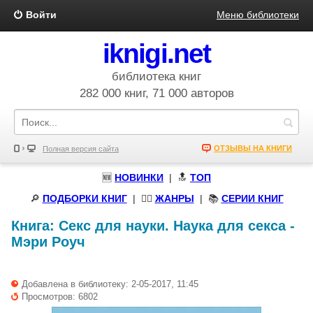
Войти
Меню библиотеки
iknigi.net
библиотека книг
282 000 книг, 71 000 авторов
ОТЗЫВЫ НА КНИГИ
Полная версия сайта
🆕
НОВИНКИ
| 🔝
ТОП
🔎
ПОДБОРКИ КНИГ
|
🧝‍♀️
ЖАНРЫ
| 📚
СЕРИИ КНИГ
Книга:
Секс для науки. Наука для секса
-
Мэри Роуч
Добавлена в библиотеку: 2-05-2017, 11:45
Просмотров: 6802