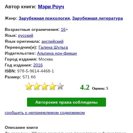
Автор книги:
Мэри Роуч
Жанр:
Зарубежная психология
,
Зарубежная литература
Возрастные ограничения:
16
+
Язык:
русский
Язык оригинала:
английский
Переводчик(и):
Галина Шульга
Издательство:
Альпина нон-фикшн
Город издания:
Москва
Год издания:
2016
ISBN:
978-5-9614-4468-1
Размер:
571 Кб
4.2
Оценок: 5
Авторские права соблюдены
сообщить о неприемлемом содержимом
Описание книги