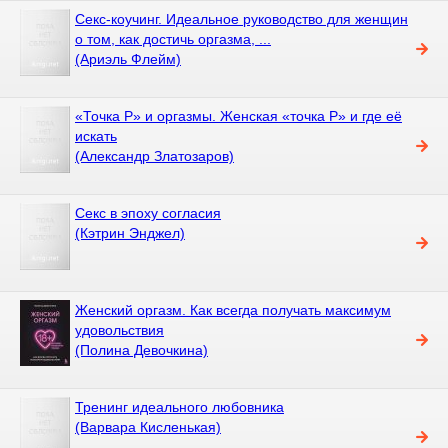
Секс-коучинг. Идеальное руководство для женщин
о том, как достичь оргазма, ...
(Ариэль Флейм)
«Точка P» и оргазмы. Женская «точка P» и где её
искать
(Александр Златозаров)
Секс в эпоху согласия
(Кэтрин Энджел)
Женский оргазм. Как всегда получать максимум
удовольствия
(Полина Девочкина)
Тренинг идеального любовника
(Варвара Кисленькая)