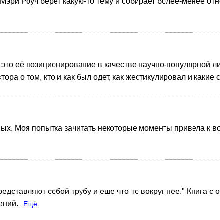
) Мэри Роуч берет какую-то тему и собирает более-менее о
— это её позиционирование в качестве научно-популярной л
ора о том, кто и как был одет, как жестикулировал и каки
ных. Моя попытка зачитать некоторые моменты привела к во
редставляют собой трубу и еще что-то вокруг нее." Книга с
ений.
Ещё