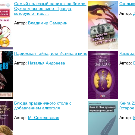
Самый полезный напиток на Земле.
Сколько
Сухое красное вино. Правда,
которую от нас ...
Автор:
Автор:
Владимир Самарин
Парижская тайна, или Истина в вине
Язык за
Автор:
Наталья Андреева
Автор:
Блюда праздничного стола с
Книга 2
добавлением алкоголя
(старое
Автор:
М. Соколовская
Автор: