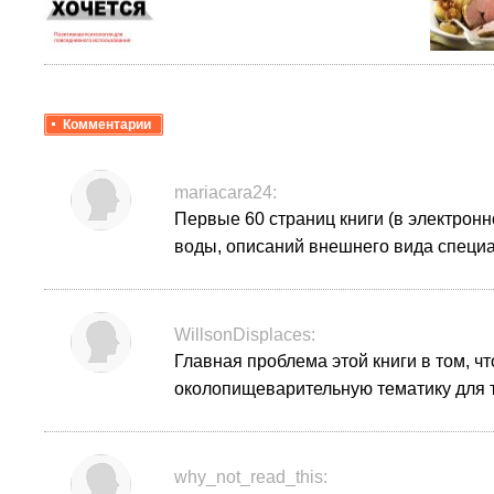
Комментарии
mariacara24:
Первые 60 страниц книги (в электронн
воды, описаний внешнего вида специа
WillsonDisplaces:
Главная проблема этой книги в том, ч
околопищеварительную тематику для т
why_not_read_this: