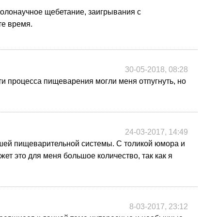
околонаучное щебетание, заигрывания с
те время.
30-05-2018, 08:28
ти процесса пищеварения могли меня отпугнуть, но
24-03-2017, 14:49
шей пищеварительной системы. С толикой юмора и
ет это для меня большое количество, так как я
8-03-2017, 23:12