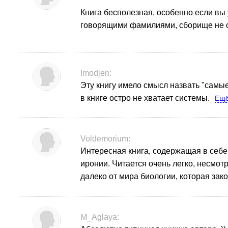
Книга бесполезная, особенно если вы 
говорящими фамилиями, сборище не ос
Imodjen:
Эту книгу имело смысл назвать "самы
в книге остро не хватает системы.
Ещ
Voldemorium:
Интересная книга, содержащая в себ
иронии. Читается очень легко, несмот
далеко от мира биологии, которая зако
M_Aglaya: