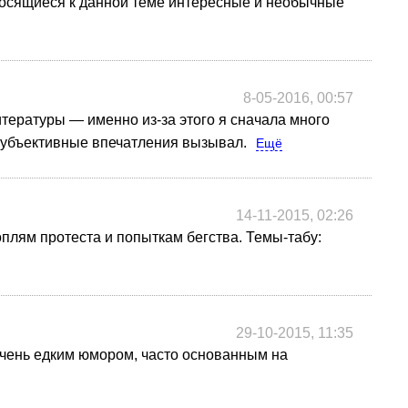
тносящиеся к данной теме интересные и необычные
8-05-2016, 00:57
итературы — именно из-за этого я сначала много
е субъективные впечатления вызывал.
Ещё
14-11-2015, 02:26
плям протеста и попыткам бегства. Темы-табу:
29-10-2015, 11:35
 очень едким юмором, часто основанным на