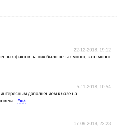
22-12-2018, 19:12
есных фактов на них было не так много, зато много
ё
5-11-2018, 10:54
я интересным дополнением к базе на
ловека.
Ещё
17-09-2018, 22:23