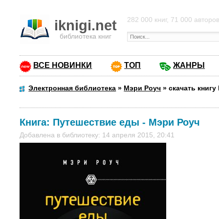
282 000 книг, 71 000 авторо
iknigi.net
библиотека книг
ВСЕ НОВИНКИ
ТОП
ЖАНРЫ
Электронная библиотека
»
Мэри Роуч
»
скачать книгу
Книга:
Путешествие еды
-
Мэри Роуч
Добавлена в библиотеку: 14 апреля 2015, 20:41