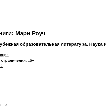
ниги:
Мэри Роуч
убежная образовательная литература
,
Наука 
iзация
 ограничения:
16
+
ий