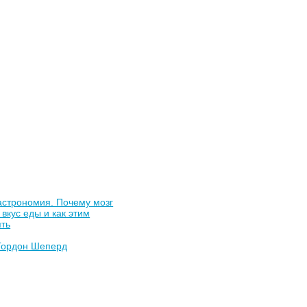
астрономия. Почему мозг
 вкус еды и как этим
ять
Гордон Шеперд