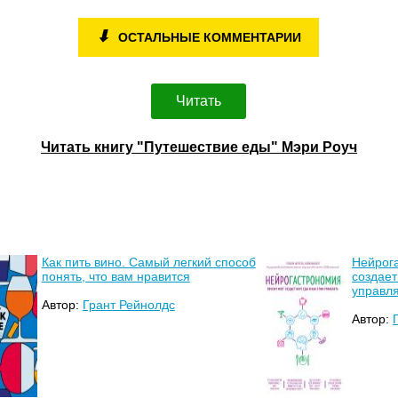
⬇
ОСТАЛЬНЫЕ КОММЕНТАРИИ
Читать
Читать книгу "Путешествие еды" Мэри Роуч
Как пить вино. Самый легкий способ
Нейрог
понять, что вам нравится
создает
управл
Автор:
Грант Рейнолдс
Автор: