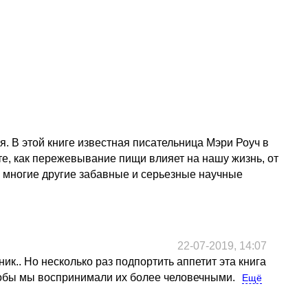
. В этой книге известная писательница Мэри Роуч в
те, как пережевывание пищи влияет на нашу жизнь, от
 и многие другие забавные и серьезные научные
22-07-2019, 14:07
к.. Но несколько раз подпортить аппетит эта книга
чтобы мы воспринимали их более человечными.
Ещё