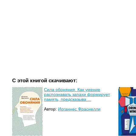
С этой книгой скачивают:
Сила обоняния. Как умение
распознавать запахи формирует
память, предсказыва ...
Автор:
Иоганнес Фраснелли