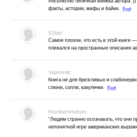
Абсолютно типичная книжка автора. )
факты, истории, мифы и байки.
Ещё
SStas:
Самое плохое, что есть в этой книге 
плевался на пространные описания авт
Sopromat:
Книга не для брезгливых и слабонерв
слюни, сопли, какулечки.
Ещё
KromkaHirsutism:
"Людям странно осознавать, что они п
непонятной игре американских выраж