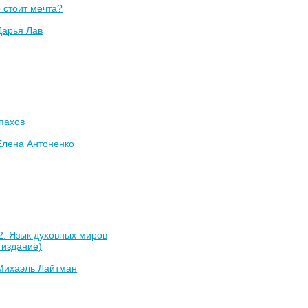
 стоит мечта?
Дарья Лав
пахов
Елена Антоненко
2. Язык духовных миров
 издание)
Михаэль Лайтман