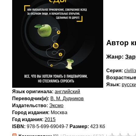
Автор к
Жанр:
Зар
Серия:
civil
Возрастные
Язык:
русск
Язык оригинала:
английский
Переводчик(и):
В. М. Дудников
Издательство:
Эксмо
Город издания:
Москва
Год издания:
2015
ISBN:
978-5-699-69049-7
Размер:
423 Кб