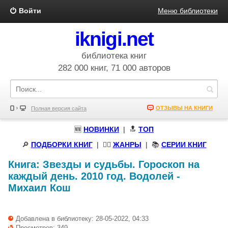
Войти
Меню библиотеки
iknigi.net
библиотека книг
282 000 книг, 71 000 авторов
ОТЗЫВЫ НА КНИГИ
Полная версия сайта
🆕
НОВИНКИ
| 🔝
ТОП
🔎
ПОДБОРКИ КНИГ
|
🧝‍♀️
ЖАНРЫ
| 📚
СЕРИИ КНИГ
Книга:
Звезды и судьбы. Гороскоп на
каждый день. 2010 год. Водолей
-
Михаил Кош
Добавлена в библиотеку: 28-05-2022, 04:33
Просмотров: 349