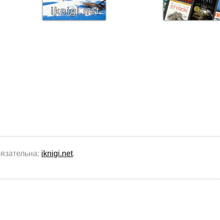
бязательна:
iknigi.net
.