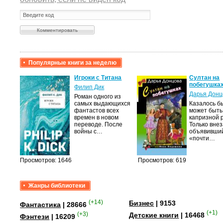
Популярные книги за неделю
крови,
Игроки с Титана
Султан на
побегушка
Филип Дик
Дарья Донц
Роман одного из
а
самых выдающихся
Казалось бы
фантастов всех
может быть
лого
времен в новом
капризной 
быть
переводе. После
Только вне
сех
войны с…
объявивши
уг –…
«почти…
Просмотров: 1646
Просмотров: 619
Жанры библиотеки
(+14)
Бизнес
| 9153
Фантастика
| 28666
(+1)
(+3)
Детские книги
| 16468
Фэнтези
| 16209