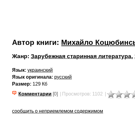
Автор книги:
Михайло Коцюбинс
Жанр:
Зарубежная старинная литература
,
Язык:
украинский
Язык оригинала:
русский
Размер:
129 Кб
Комментарии
[0]
|
Просмотров: 1102
|
сообщить о неприемлемом содержимом