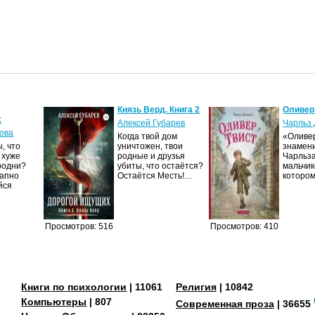
Князь Верд. Книга 2
Оливер
х
Алексей Губарев
Чарльз 
ова
Когда твой дом
«Оливер
, что
уничтожен, твои
знамен
 хуже
родные и друзья
Чарльза
родни?
убиты, что остаётся?
мальчик
запно
Остаётся Месть!…
которо
йся
Просмотров: 516
Просмотров: 410
Книги по психологии
| 11061
Религия
| 10842
Компьютеры
| 807
Современная проза
| 36655