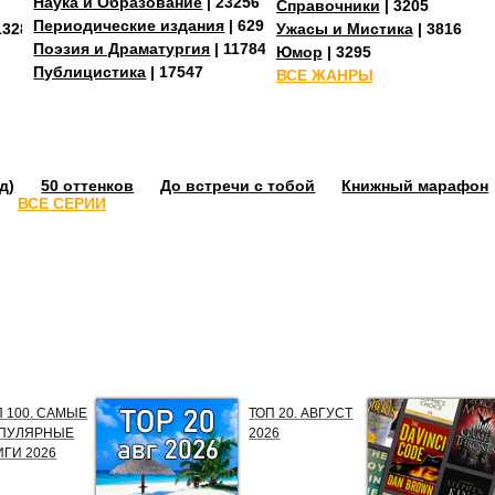
Наука и Образование
| 23256
Справочники
| 3205
Периодические издания
| 629
13287
Ужасы и Мистика
| 3816
Поэзия и Драматургия
| 11784
Юмор
| 3295
Публицистика
| 17547
ВСЕ ЖАНРЫ
д)
50 оттенков
До встречи с тобой
Книжный марафон
ВСЕ СЕРИИ
П 100. САМЫЕ
ТОП 20. АВГУСТ
ПУЛЯРНЫЕ
2026
ИГИ 2026