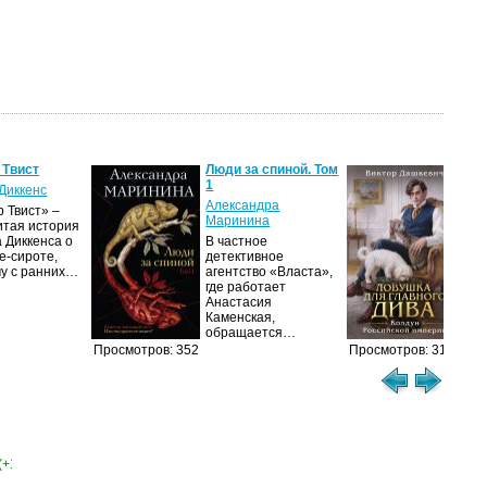
 Твист
Люди за спиной. Том
Лов
1
гла
Диккенс
Александра
Вик
 Твист» –
Маринина
итая история
Дол
 Диккенса о
В частное
про
е-сироте,
детективное
рас
му с ранних…
агентство «Власта»,
гра
где работает
Пет
Анастасия
сер
Каменская,
обращается…
Просмотров: 352
Просмотров: 310
(+1)