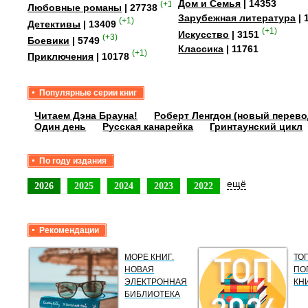
Дом и Семья
| 14353
(+15)
Любовные романы
| 27738
Зарубежная литература
| 
(+1)
Детективы
| 13409
(+1)
Искусство
| 3151
(+3)
Боевики
| 5749
Классика
| 11761
(+1)
Приключения
| 10178
Популярные серии книг
Читаем Дэна Брауна!
Роберт Ленгдон (новый перево
Один день
Русская канарейка
Гринтаунский цикл
По году издания
ещё
2026
2025
2024
2023
2022
Рекомендации
МОРЕ КНИГ.
ТО
НОВАЯ
ПО
ЭЛЕКТРОННАЯ
КН
БИБЛИОТЕКА