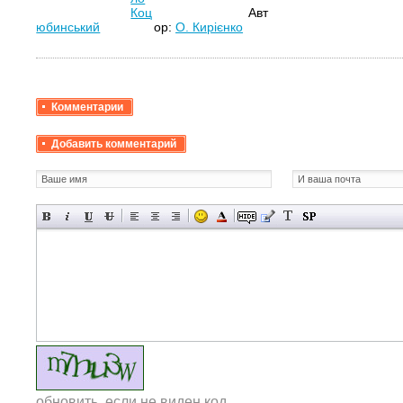
Коц
Авт
юбинський
ор:
О. Кирієнко
Комментарии
Добавить комментарий
обновить, если не виден код