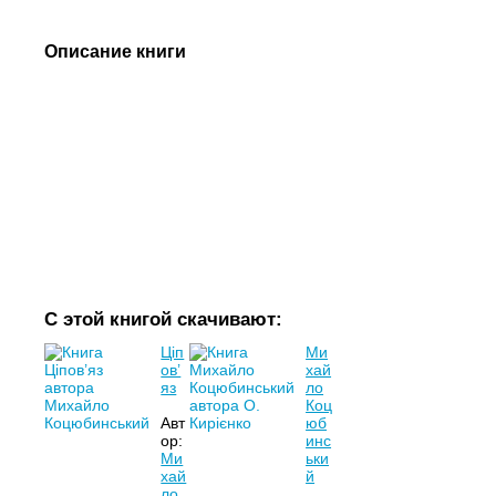
Описание книги
С этой книгой скачивают:
Ціп
Ми
ов’
хай
яз
ло
Коц
Авт
юб
ор:
инс
Ми
ьки
хай
й
ло