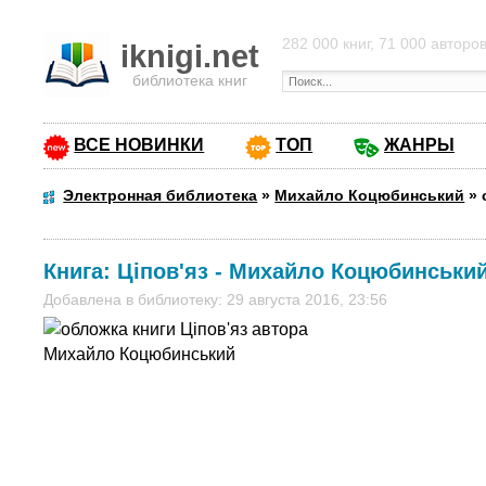
282 000 книг, 71 000 авторо
iknigi.net
библиотека книг
ВСЕ НОВИНКИ
ТОП
ЖАНРЫ
Электронная библиотека
»
Михайло Коцюбинський
»
Книга:
Ціпов'яз
-
Михайло Коцюбинськи
Добавлена в библиотеку: 29 августа 2016, 23:56