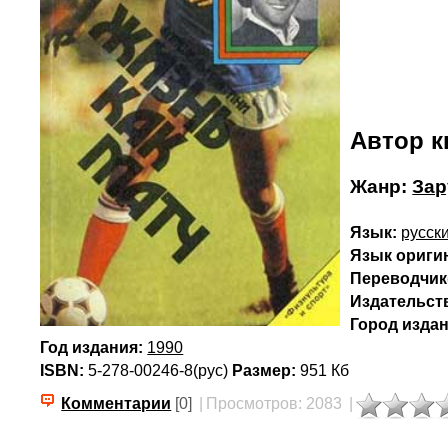
Автор к
Жанр:
Зар
Язык:
русск
Язык ориги
Переводчик(
Издательст
Город издан
Год издания:
1990
ISBN:
5-278-00246-8(рус)
Размер:
951 Кб
Комментарии
[0]
|
Просмотров: 2083
|