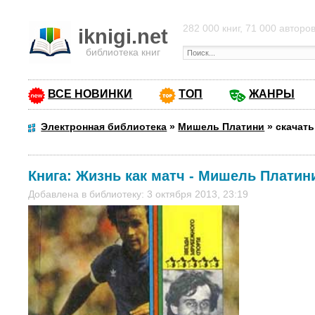
282 000 книг, 71 000 авторо
iknigi.net
библиотека книг
ВСЕ НОВИНКИ
ТОП
ЖАНРЫ
Электронная библиотека
»
Мишель Платини
»
скачать
Книга:
Жизнь как матч
-
Мишель Платин
Добавлена в библиотеку: 3 октября 2013, 23:19