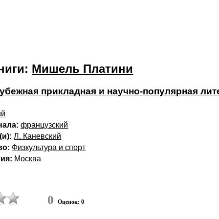
ниги:
Мишель Платини
убежная прикладная и научно-популярная лит
ий
нала:
французский
и):
Л. Каневский
во:
Физкультура и спорт
ия:
Москва
0
Оценок: 0