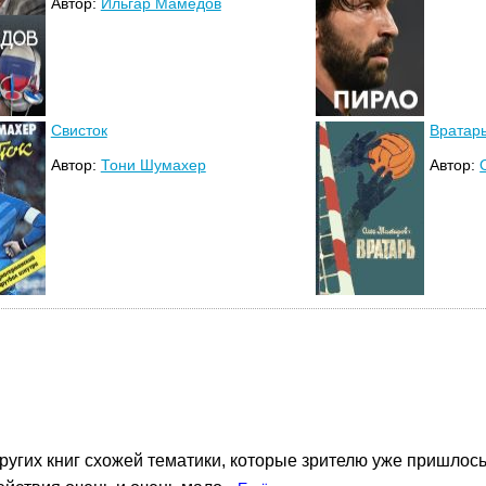
Автор:
Ильгар Мамедов
Свисток
Вратар
Автор:
Тони Шумахер
Автор:
ругих книг схожей тематики, которые зрителю уже пришлось