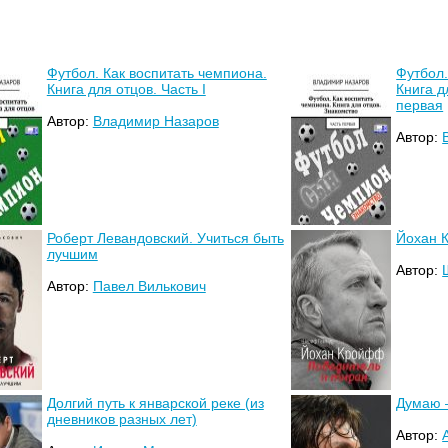
Футбол. Как воспитать чемпиона.
Футбол.
Книга для отцов. Часть I
Книга д
первая
Автор:
Владимир Назаров
Автор:
Роберт Левандовский. Учиться быть
Йохан 
лучшим
Автор:
Автор:
Павел Вилькович
Долгий путь к январской реке (из
Думаю –
дневников разных лет)
Автор: