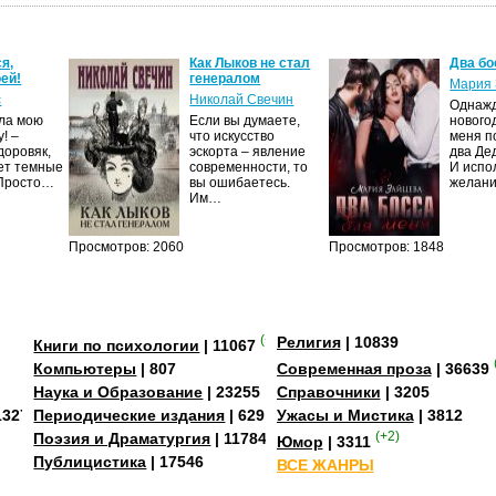
я,
Как Лыков не стал
Два бо
ей!
генералом
Мария 
Николай Свечин
Однажд
ла мою
Если вы думаете,
нового
! –
что искусство
меня п
доровяк,
эскорта – явление
два Де
ет темные
современности, то
И испо
Просто…
вы ошибаетесь.
желани
Им…
Просмотров: 2060
Просмотров: 1848
(+2)
Религия
| 10839
Книги по психологии
| 11067
Компьютеры
| 807
Современная проза
| 36639
Наука и Образование
| 23255
Справочники
| 3205
13273
Периодические издания
| 629
Ужасы и Мистика
| 3812
Поэзия и Драматургия
| 11784
(+2)
Юмор
| 3311
Публицистика
| 17546
ВСЕ ЖАНРЫ