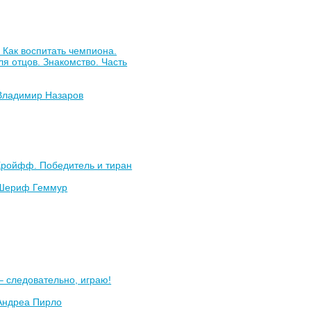
 Как воспитать чемпиона.
ля отцов. Знакомство. Часть
Владимир Назаров
Кройфф. Победитель и тиран
Шериф Геммур
 следовательно, играю!
Андреа Пирло