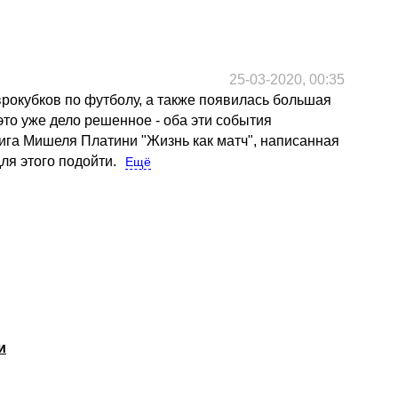
25-03-2020, 00:35
врокубков по футболу, а также появилась большая
то уже дело решенное - оба эти события
книга Мишеля Платини "Жизнь как матч", написанная
ля этого подойти.
Ещё
и