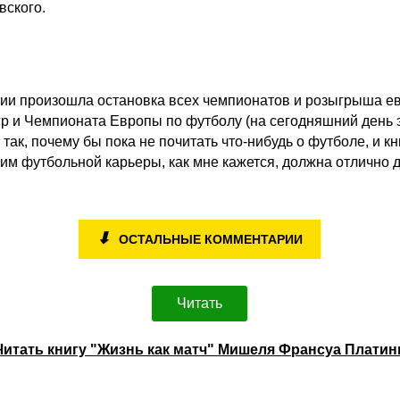
вского.
емии произошла остановка всех чемпионатов и розыгрыша е
р и Чемпионата Европы по футболу (на сегодняшний день э
з так, почему бы пока не почитать что-нибудь о футболе, и 
 им футбольной карьеры, как мне кажется, должна отлично д
⬇
ОСТАЛЬНЫЕ КОММЕНТАРИИ
Читать
Читать книгу "Жизнь как матч" Мишеля Франсуа Платин