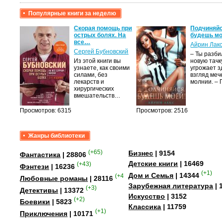
Популярные книги за неделю
рови,
Скорая помощь при
Подчиняйс
острых болях. На
будешь мо
все…
Айрин Лакс
а
Сергей Бубновский
– Ты разби
Из этой книги вы
новую тачку
лого
узнаете, как своими
угрожает з
быть
силами, без
взгляд меч
сех
лекарств и
молнии. – 
уг –…
хирургических
вмешательств…
Просмотров: 6315
Просмотров: 2516
Жанры библиотеки
(+65)
Бизнес
| 9154
Фантастика
| 28806
Детские книги
| 16469
(+43)
Фэнтези
| 16236
(+1)
Дом и Семья
| 14344
(+41)
Любовные романы
| 28116
Зарубежная литература
| 
(+3)
Детективы
| 13372
Искусство
| 3152
(+2)
Боевики
| 5823
Классика
| 11759
(+1)
Приключения
| 10171