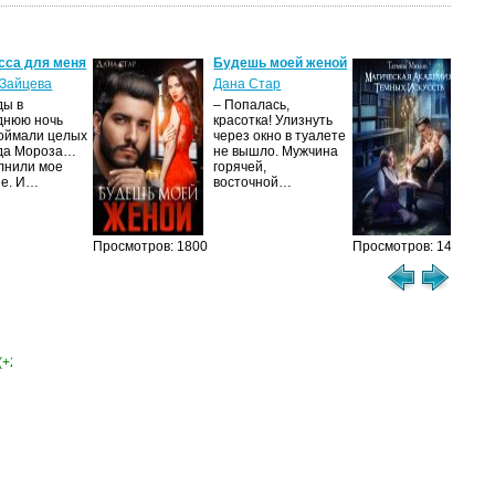
сса для меня
Будешь моей женой
Маг
ака
Зайцева
Дана Стар
иск
ы в
– Попалась,
Тат
днюю ночь
красотка! Улизнуть
оймали целых
через окно в туалете
Ака
да Мороза…
не вышло. Мужчина
не 
лнили мое
горячей,
изу
е. И…
восточной…
иск
сме
Просмотров: 1800
Просмотров: 1462
(+2)