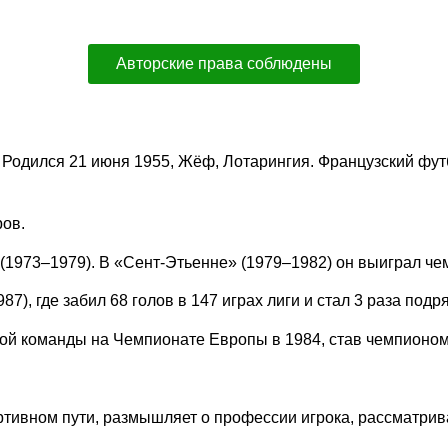
Авторские права соблюдены
). Родился 21 июня 1955, Жёф, Лотарингия. Французский фу
ов.
(1973–1979). В «Сент-Этьенне» (1979–1982) он выиграл че
7), где забил 68 голов в 147 играх лиги и стал 3 раза по
й команды на Чемпионате Европы в 1984, став чемпионом
ртивном пути, размышляет о профессии игрока, рассматрив