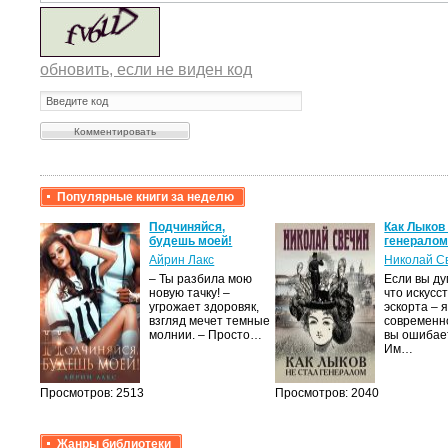
обновить, если не виден код
Популярные книги за неделю
крови,
Подчиняйся,
Как Лыков
будешь моей!
генерало
Айрин Лакс
Николай С
а
– Ты разбила мою
Если вы ду
новую тачку! –
что искусс
лого
угрожает здоровяк,
эскорта – 
быть
взгляд мечет темные
современно
сех
молнии. – Просто…
вы ошибае
уг –…
Им…
Просмотров: 2513
Просмотров: 2040
Жанры библиотеки