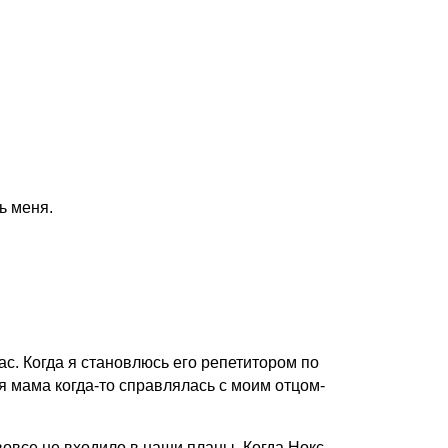
ь меня.
с. Когда я становлюсь его репетитором по
я мама когда-то справлялась с моим отцом-
вовсе не входило в наши планы. Когда Нокс