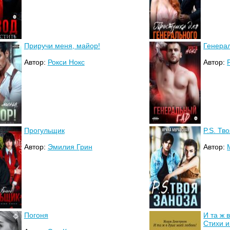
Приручи меня, майор!
Генера
Автор:
Рокси Нокс
Автор:
Прогульщик
P.S. Тв
Автор:
Эмилия Грин
Автор:
Погоня
И та ж 
Стихи и