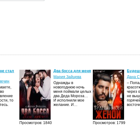
 не стал
Два босса для меня
Будеш
м
Мария Зайцева
Дана С
вечин
Однажды в
– Попа
маете,
новогоднюю ночь
красот
тво
меня поймали целых
через 
явление
два Деда Мороза…
не выш
сти, то
И исполнили мое
горяче
тесь.
желание. И…
восто
Просмотров: 1840
Просмотров: 1799