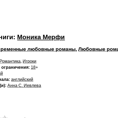
ниги:
Моника Мерфи
временные любовные романы
,
Любовные ром
 Романтика
,
Игроки
 ограничения:
18
+
ий
нала:
английский
и):
Анна С. Иевлева