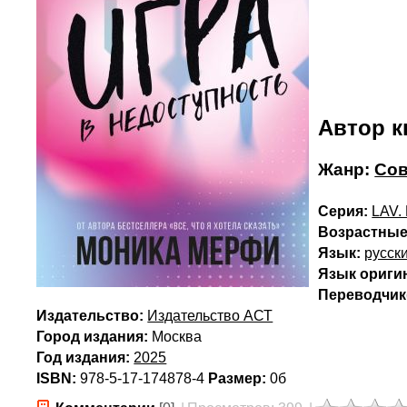
Автор к
Жанр:
Со
Серия:
LAV.
Возрастные
Язык:
русск
Язык ориги
Переводчик(
Издательство:
Издательство АСТ
Город издания:
Москва
Год издания:
2025
ISBN:
978-5-17-174878-4
Размер:
0б