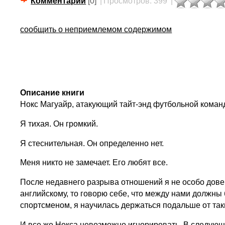
Комментарии
[0]
|
Просмотров: 399
|
сообщить о неприемлемом содержимом
Описание книги
Нокс Магуайр, атакующий тайт-энд футбольной коман
Я тихая. Он громкий.
Я стеснительная. Он определенно нет.
Меня никто не замечает. Его любят все.
После недавнего разрыва отношений я не особо довер
английскому, то говорю себе, что между нами должны
спортсменом, я научилась держаться подальше от так
И все же Нокса невозможно игнорировать. В следующи