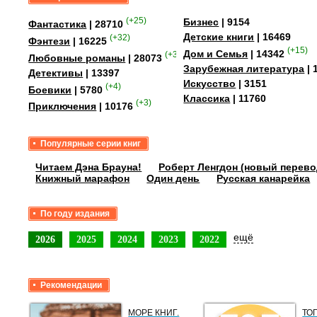
(+25)
Бизнес
| 9154
Фантастика
| 28710
Детские книги
| 16469
(+32)
Фэнтези
| 16225
(+15)
Дом и Семья
| 14342
(+349)
Любовные романы
| 28073
Зарубежная литература
| 
Детективы
| 13397
Искусство
| 3151
(+4)
Боевики
| 5780
Классика
| 11760
(+3)
Приключения
| 10176
Популярные серии книг
Читаем Дэна Брауна!
Роберт Ленгдон (новый перево
Книжный марафон
Один день
Русская канарейка
По году издания
ещё
2026
2025
2024
2023
2022
Рекомендации
МОРЕ КНИГ.
ТО