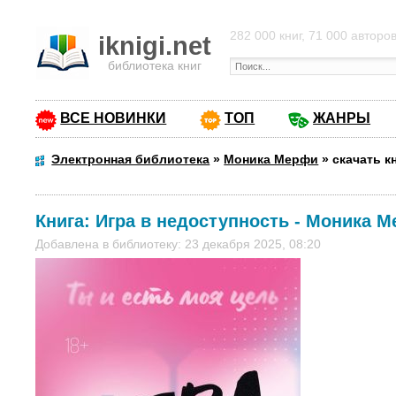
282 000 книг, 71 000 авторо
iknigi.net
библиотека книг
ВСЕ НОВИНКИ
ТОП
ЖАНРЫ
Электронная библиотека
»
Моника Мерфи
»
скачать к
Книга:
Игра в недоступность
-
Моника М
Добавлена в библиотеку: 23 декабря 2025, 08:20