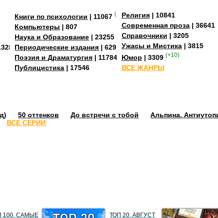
(+4)
Религия
| 10841
Книги по психологии
| 11067
Современная проза
| 36641
Компьютеры
| 807
Справочники
| 3205
Наука и Образование
| 23255
Ужасы и Мистика
| 3815
13284
Периодические издания
| 629
(+10)
Поэзия и Драматургия
| 11784
Юмор
| 3309
Публицистика
| 17546
ВСЕ ЖАНРЫ
д)
50 оттенков
До встречи с тобой
Альпина. Антиутоп
ВСЕ СЕРИИ
П 100. САМЫЕ
ТОП 20. АВГУСТ