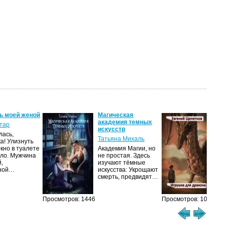
ь моей женой
Магическая
Иг
академия темных
др
тар
искусств
Ев
лась,
Татьяна Михаль
ка! Улизнуть
Мир
окно в туалете
Академия Магии, но
др
ло. Мужчина
не простая. Здесь
сущ
й,
изучают тёмные
же
чной…
искусства: Укрощают
по
смерть, предвидят…
люд
ко
Просмотров: 1446
Просмотров: 1077