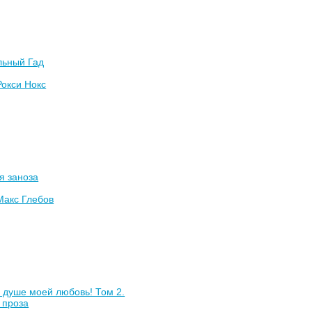
льный Гад
Рокси Нокс
оя заноза
Макс Глебов
в душе моей любовь! Том 2.
 проза