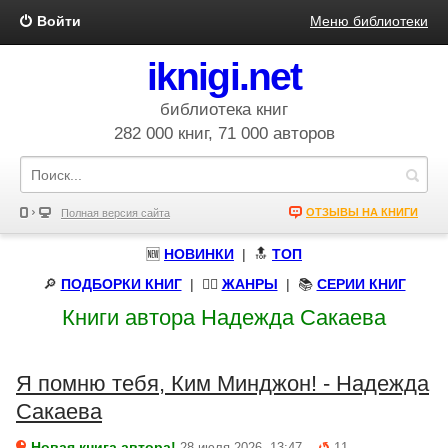
Войти
Меню библиотеки
iknigi.net
библиотека книг
282 000 книг, 71 000 авторов
ОТЗЫВЫ НА КНИГИ
Полная версия сайта
🆕
НОВИНКИ
| 🔝
ТОП
🔎
ПОДБОРКИ КНИГ
|
🧝‍♀️
ЖАНРЫ
| 📚
СЕРИИ КНИГ
Книги автора Надежда Сакаева
Я помню тебя, Ким Минджон! - Надежда
Сакаева
Новая книга автора!