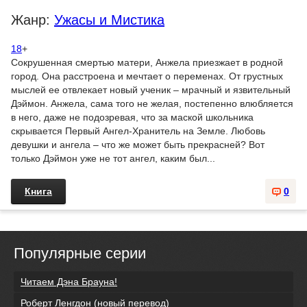
Жанр:
Ужасы и Мистика
18
+
Сокрушенная смертью матери, Анжела приезжает в родной
город. Она расстроена и мечтает о переменах. От грустных
мыслей ее отвлекает новый ученик – мрачный и язвительный
Дэймон. Анжела, сама того не желая, постепенно влюбляется
в него, даже не подозревая, что за маской школьника
скрывается Первый Ангел-Хранитель на Земле. Любовь
девушки и ангела – что же может быть прекрасней? Вот
только Дэймон уже не тот ангел, каким был...
Книга
0
Популярные серии
Читаем Дэна Брауна!
Роберт Ленгдон (новый перевод)