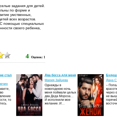
селые задания для детей.
ельны по форме и
витие умственных,
етей всех возрастов.
. С помощью специальных
онности своего ребенка,
4
Оценок: 1
 не стал
Два босса для меня
Будеш
м
Мария Зайцева
Дана С
вечин
Однажды в
– Попа
маете,
новогоднюю ночь
красот
тво
меня поймали целых
через 
явление
два Деда Мороза…
не выш
сти, то
И исполнили мое
горяче
тесь.
желание. И…
восто