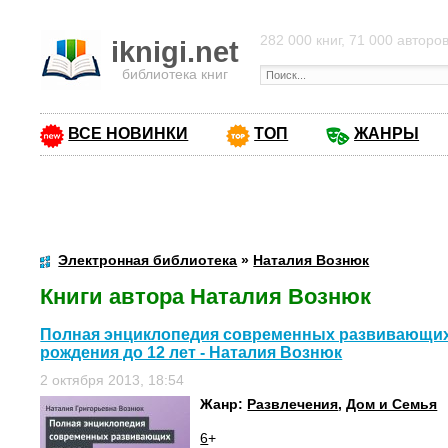
282 000 книг, 71 000 авторо
iknigi.net
библиотека книг
ВСЕ НОВИНКИ
ТОП
ЖАНРЫ
Электронная библиотека
»
Наталия Вознюк
Книги автора Наталия Вознюк
Полная энциклопедия современных развивающих 
рождения до 12 лет - Наталия Вознюк
2 октября 2013, 18:54
Жанр:
Развлечения
,
Дом и Семья
6
+