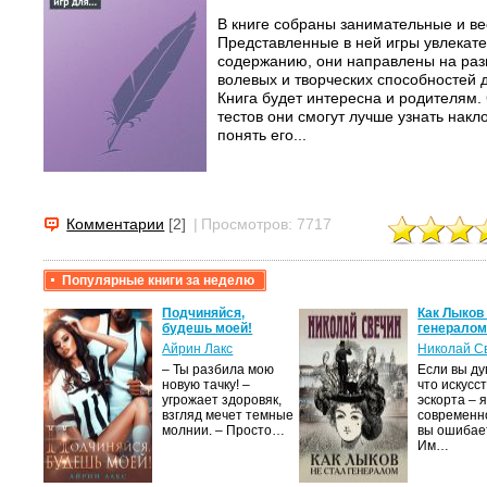
В книге собраны занимательные и ве
Представленные в ней игры увлекат
содержанию, они направлены на раз
волевых и творческих способностей д
Книга будет интересна и родителям
тестов они смогут лучше узнать накл
понять его...
Комментарии
[2]
|
Просмотров: 7717
Популярные книги за неделю
крови,
Подчиняйся,
Как Лыков
будешь моей!
генерало
Айрин Лакс
Николай С
а
– Ты разбила мою
Если вы ду
новую тачку! –
что искусс
лого
угрожает здоровяк,
эскорта – 
быть
взгляд мечет темные
современно
сех
молнии. – Просто…
вы ошибае
уг –…
Им…