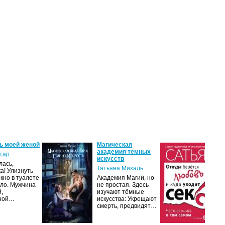
ь моей женой
Магическая
От
академия темных
лю
тар
искусств
ух
лась,
Татьяна Михаль
Са
ка! Улизнуть
окно в туалете
Академия Магии, но
Люб
ло. Мужчина
не простая. Здесь
чув
й,
изучают тёмные
нап
чной…
искусства: Укрощают
ром
смерть, предвидят…
ми
М