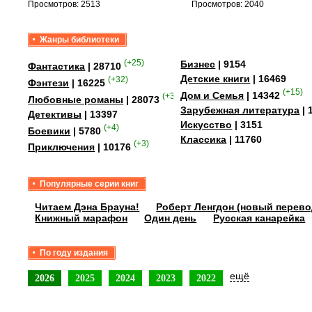
Просмотров: 2513
Просмотров: 2040
Жанры библиотеки
(+25)
Бизнес
| 9154
Фантастика
| 28710
Детские книги
| 16469
(+32)
Фэнтези
| 16225
(+15)
Дом и Семья
| 14342
(+349)
Любовные романы
| 28073
Зарубежная литература
| 
Детективы
| 13397
Искусство
| 3151
(+4)
Боевики
| 5780
Классика
| 11760
(+3)
Приключения
| 10176
Популярные серии книг
Читаем Дэна Брауна!
Роберт Ленгдон (новый перево
Книжный марафон
Один день
Русская канарейка
По году издания
ещё
2026
2025
2024
2023
2022