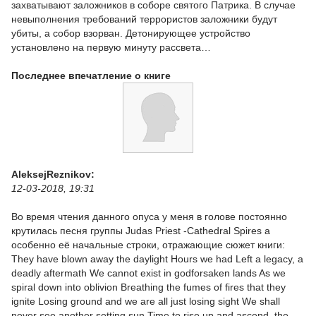
захватывают заложников в соборе святого Патрика. В случае
невыполнения требований террористов заложники будут
убиты, а собор взорван. Детонирующее устройство
установлено на первую минуту рассвета…
Последнее впечатление о книге
AleksejReznikov:
12-03-2018, 19:31
Во время чтения данного опуса у меня в голове постоянно
крутилась песня группы Judas Priest -Cathedral Spires а
особенно её начальные строки, отражающие сюжет книги:
They have blown away the daylight Hours we had Left a legacy, a
deadly aftermath We cannot exist in godforsaken lands As we
spiral down into oblivion Breathing the fumes of fires that they
ignite Losing ground and we are all just losing sight We shall
never see another setting sun Time to rise up and ascend, the