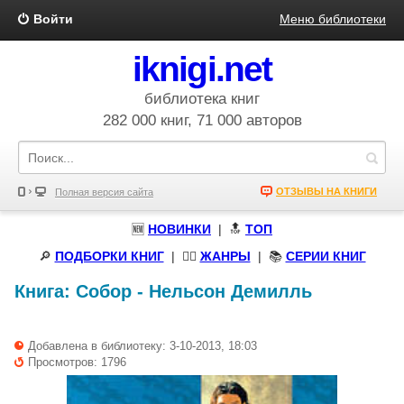
Войти
Меню библиотеки
iknigi.net
библиотека книг
282 000 книг, 71 000 авторов
ОТЗЫВЫ НА КНИГИ
Полная версия сайта
🆕
НОВИНКИ
| 🔝
ТОП
🔎
ПОДБОРКИ КНИГ
|
🧝‍♀️
ЖАНРЫ
| 📚
СЕРИИ КНИГ
Книга:
Собор
-
Нельсон Демилль
Добавлена в библиотеку: 3-10-2013, 18:03
Просмотров: 1796