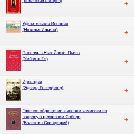
(Коллектив авторов)
Удивительная Испания
(Наталья Ильина)
Полночь в Нью-Йорке. Пьеса
(Умбэрто Тэ)
Ирландия
(Эдвард Резерфорд)
Гласное обращение к членам комиссии по
вопросу о церковном Соборе
(Валентин Свенцицкий)