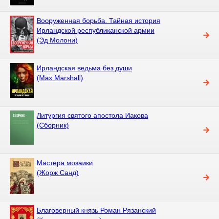
Вооруженная борьба. Тайная история
Ирландской республиканской армии
(Эд Молони)
Ирландская ведьма без души
(Max Marshall)
Литургия святого апостола Иакова
(Сборник)
Мастера мозаики
(Жорж Санд)
Благоверный князь Роман Рязанский