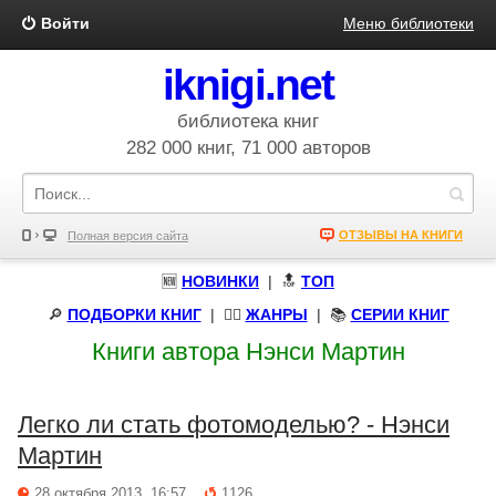
Войти
Меню библиотеки
iknigi.net
библиотека книг
282 000 книг, 71 000 авторов
ОТЗЫВЫ НА КНИГИ
Полная версия сайта
🆕
НОВИНКИ
| 🔝
ТОП
🔎
ПОДБОРКИ КНИГ
|
🧝‍♀️
ЖАНРЫ
| 📚
СЕРИИ КНИГ
Книги автора Нэнси Мартин
Легко ли стать фотомоделью? - Нэнси
Мартин
28 октября 2013, 16:57
1126