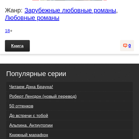
Жанр:
Зарубежные любовные романы
,
Любовные романы
18
+
Книга
0
Популярные серии
Читаем Дэна Брауна!
Роберт Ленгдон (новый перевод)
50 оттенков
До встречи с тобой
Альпина. Антиутопии
Книжный марафон