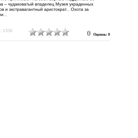
ва – чудаковатый владелец Музея украденных
в и экстравагантный аристократ... Охота за
и...
: 1336
0
Оценок: 0