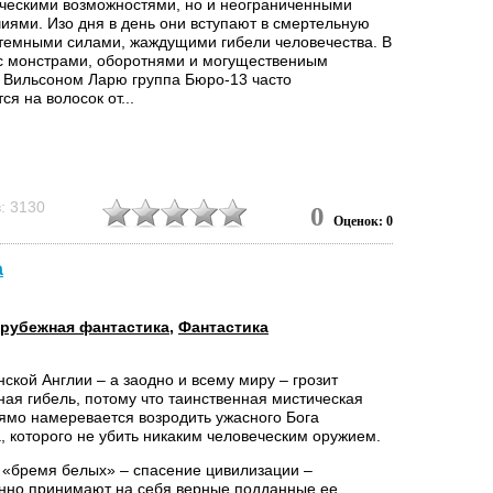
ческими возможностями, но и неограниченными
иями. Изо дня в день они вступают в смертельную
 темными силами, жаждущими гибели человечества. В
 с монстрами, оборотнями и могуществениым
 Вильсоном Ларю группа Бюро-13 часто
ся на волосок от...
: 3130
0
Оценок: 0
а
рубежная фантастика
,
Фантастика
ской Англии – а заодно и всему миру – грозит
ная гибель, потому что таинственная мистическая
рямо намеревается возродить ужасного Бога
, которого не убить никаким человеческим оружием.
 «бремя белых» – спасение цивилизации –
нно принимают на себя верные подданные ее