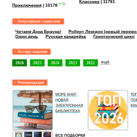
Классика
| 11761
(+1)
Приключения
| 10178
Популярные серии книг
Читаем Дэна Брауна!
Роберт Ленгдон (новый перево
Один день
Русская канарейка
Гринтаунский цикл
По году издания
ещё
2026
2025
2024
2023
2022
Рекомендации
МОРЕ КНИГ.
ТО
НОВАЯ
ПО
ЭЛЕКТРОННАЯ
КН
БИБЛИОТЕКА
ВСЕ ПОДБОРКИ