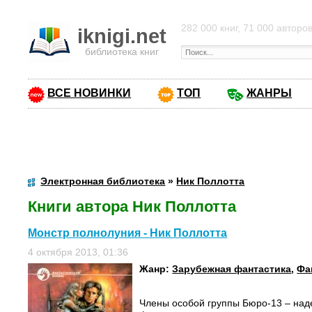
282 000 книг, 71 000 авторо
iknigi.net
библиотека книг
ВСЕ НОВИНКИ
ТОП
ЖАНРЫ
Электронная библиотека
»
Ник Поллотта
Книги автора Ник Поллотта
Монстр полнолуния - Ник Поллотта
4 октября 2013, 01:36
Жанр:
Зарубежная фантастика
,
Фа
Члены особой группы Бюро-13 – над