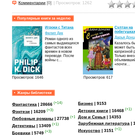
Комментарии
[0]
|
Просмотров: 1262
Популярные книги за неделю
крови,
Игроки с Титана
Султан на
побегушка
Филип Дик
Дарья Донц
Роман одного из
а
самых выдающихся
Казалось бы
фантастов всех
может быть
лого
времен в новом
капризной 
быть
переводе. После
Только вне
сех
войны с…
объявивши
уг –…
«почти…
Просмотров: 1646
Просмотров: 617
Жанры библиотеки
(+14)
Бизнес
| 9153
Фантастика
| 28666
(+1)
(+3)
Детские книги
| 16468
Фэнтези
| 16209
Дом и Семья
| 14353
(+15)
Любовные романы
| 27738
Зарубежная литература
| 
(+1)
Детективы
| 13409
(+1)
Искусство
| 3151
(+3)
Боевики
| 5749