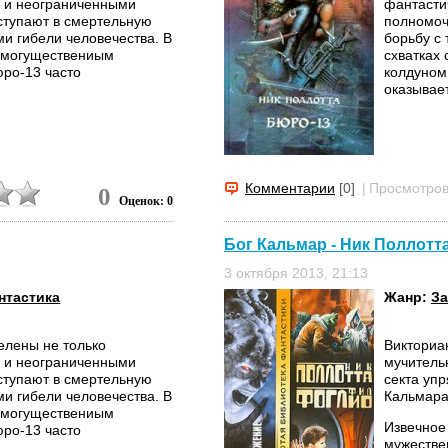
о и неограниченными
фантасти
ступают в смертельную
полномоч
и гибели человечества. В
борьбу с
и могуществениым
схватках
ро-13 часто
колдуном
оказывает
Комментарии
[0]
|
Просмотров
0
Оценок: 0
Бог Кальмар - Ник Поллотт
3 октября 2013, 21:13
нтастика
Жанр:
За
елены не только
Викториан
о и неограниченными
мучитель
ступают в смертельную
секта уп
и гибели человечества. В
Кальмара
и могуществениым
Извечное
ро-13 часто
мужестве