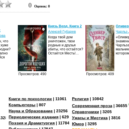
0
Оценок: 0
Князь Верд. Книга 2
Оливер
х
Алексей Губарев
Чарльз 
ова
Когда твой дом
«Оливер
, что
уничтожен, твои
знамен
 хуже
родные и друзья
Чарльза
родни?
убиты, что остаётся?
мальчик
запно
Остаётся Месть!…
которо
йся
Просмотров: 490
Просмотров: 409
Книги по психологии
| 11061
Религия
| 10842
Компьютеры
| 807
Современная проза
| 36655
Наука и Образование
| 23256
Справочники
| 3205
Периодические издания
| 629
13287
Ужасы и Мистика
| 3816
Поэзия и Драматургия
| 11784
Юмор
| 3295
Публицистика
| 17547