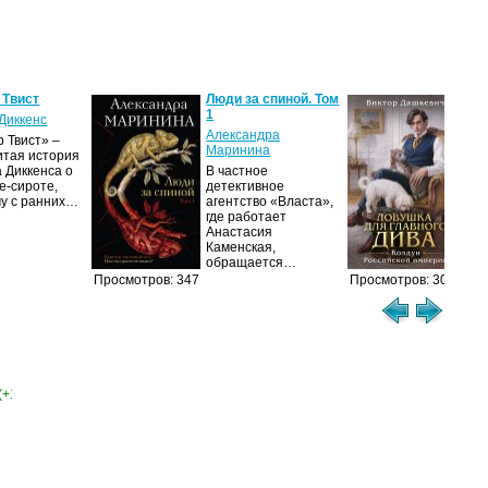
 Твист
Люди за спиной. Том
Лов
1
гла
Диккенс
Александра
Вик
 Твист» –
Маринина
итая история
Дол
 Диккенса о
В частное
про
е-сироте,
детективное
рас
му с ранних…
агентство «Власта»,
гра
где работает
Пет
Анастасия
сер
Каменская,
обращается…
Просмотров: 347
Просмотров: 307
(+1)