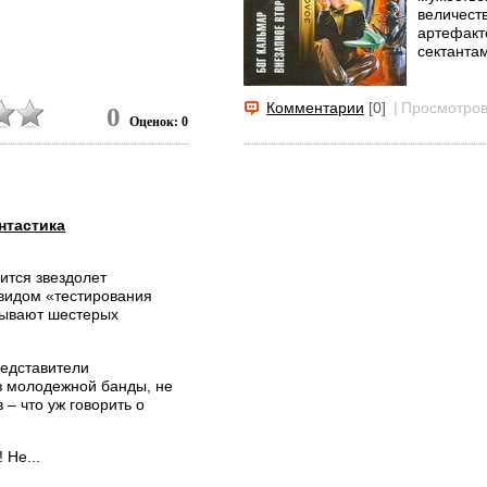
величест
артефакто
сектантам
Комментарии
[0]
|
Просмотров
0
Оценок: 0
нтастика
ится звездолет
 видом «тестирования
тывают шестерых
редставители
з молодежной банды, не
 – что уж говорить о
 Не...