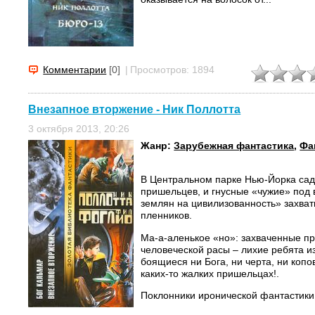
Комментарии
[0]
|
Просмотров: 1894
Внезапное вторжение - Ник Поллотта
3 октября 2013, 20:26
Жанр:
Зарубежная фантастика
,
Фа
В Центральном парке Нью-Йорка сад
пришельцев, и гнусные «чужие» под
землян на цивилизованность» захва
пленников.
Ма-а-аленькое «но»: захваченные п
человеческой расы – лихие ребята и
боящиеся ни Бога, ни черта, ни копов
каких-то жалких пришельцах!.
Поклонники иронической фантастики!