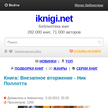
Войти
Меню библиотеки
iknigi.net
библиотека книг
282 000 книг, 71 000 авторов
ОТЗЫВЫ НА КНИГИ
Полная версия сайта
🆕
НОВИНКИ
| 🔝
ТОП
🔎
ПОДБОРКИ КНИГ
|
🧝‍♀️
ЖАНРЫ
| 📚
СЕРИИ КНИГ
Книга:
Внезапное вторжение
-
Ник
Поллотта
Добавлена в библиотеку: 3-10-2013, 20:26
Просмотров: 1265