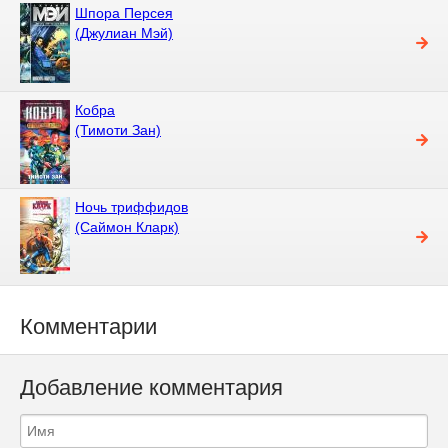
Шпора Персея
(Джулиан Мэй)
Кобра
(Тимоти Зан)
Ночь триффидов
(Саймон Кларк)
Комментарии
Добавление комментария