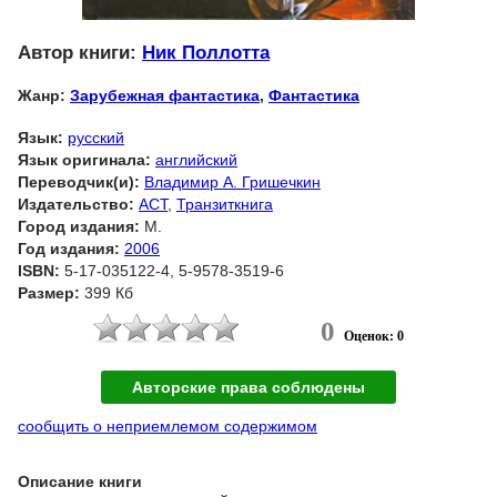
Автор книги:
Ник Поллотта
Жанр:
Зарубежная фантастика
,
Фантастика
Язык:
русский
Язык оригинала:
английский
Переводчик(и):
Владимир А. Гришечкин
Издательство:
АСТ
,
Транзиткнига
Город издания:
М.
Год издания:
2006
ISBN:
5-17-035122-4, 5-9578-3519-6
Размер:
399 Кб
0
Оценок: 0
Авторские права соблюдены
сообщить о неприемлемом содержимом
Описание книги