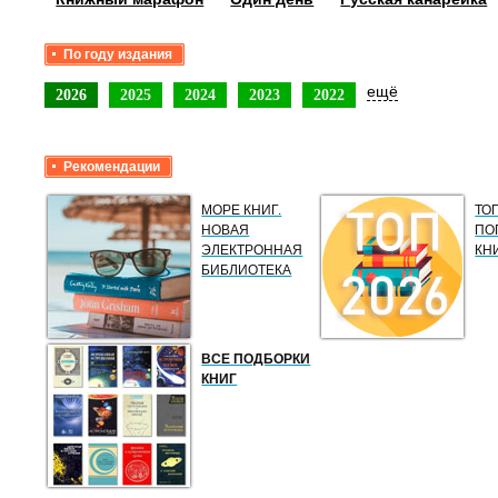
По году издания
ещё
2026
2025
2024
2023
2022
Рекомендации
МОРЕ КНИГ.
ТО
НОВАЯ
ПО
ЭЛЕКТРОННАЯ
КН
БИБЛИОТЕКА
ВСЕ ПОДБОРКИ
КНИГ