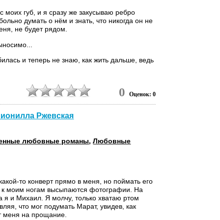
с моих губ, и я сразу же закусываю ребро
больно думать о нём и знать, что никогда он не
еня, не будет рядом.
ыносимо...
илась и теперь не знаю, как жить дальше, ведь
0
Оценок: 0
 Нионилла Ржевская
енные любовные романы
,
Любовные
какой-то конверт прямо в меня, но поймать его
и к моим ногам высыпаются фотографии. На
а я и Михаил. Я молчу, только хватаю ртом
вляя, что мог подумать Марат, увидев, как
 меня на прощание.