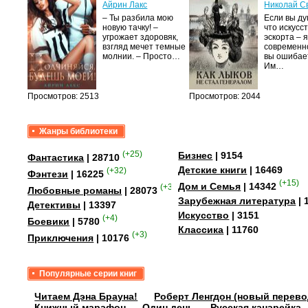
Айрин Лакс
Николай С
а
– Ты разбила мою
Если вы ду
новую тачку! –
что искусс
лого
угрожает здоровяк,
эскорта – 
быть
взгляд мечет темные
современно
сех
молнии. – Просто…
вы ошибае
уг –…
Им…
Просмотров: 2513
Просмотров: 2044
Жанры библиотеки
(+25)
Бизнес
| 9154
Фантастика
| 28710
Детские книги
| 16469
(+32)
Фэнтези
| 16225
(+15)
Дом и Семья
| 14342
(+349)
Любовные романы
| 28073
Зарубежная литература
| 
Детективы
| 13397
Искусство
| 3151
(+4)
Боевики
| 5780
Классика
| 11760
(+3)
Приключения
| 10176
Популярные серии книг
Читаем Дэна Брауна!
Роберт Ленгдон (новый перево
Книжный марафон
Один день
Русская канарейка