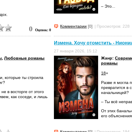
– Это...
дох.
Комментарии
[0]
|
Просмотров: 228
0
Оценок: 0
Измена. Хочу отомстить - Ниони
27 января 2026, 15:12
ы
,
Любовные романы
Жанр:
Соврем
романы
18
+
и, которые ты строила
иг?
Разве я могла 
превратится в 
не в восторге от этого
начальницей?
ивем, как соседи, и лишь
– Ты всё непра
От этих баналь
его объяснения,
Комментарии
[0]
|
Просмотров: 194