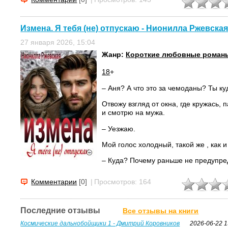
Измена. Я тебя (не) отпускаю - Нионилла Ржевска
27 января 2026, 15:04
Жанр:
Короткие любовные роман
18
+
– Аня? А что это за чемоданы? Ты к
Отвожу взгляд от окна, где кружась,
и смотрю на мужа.
– Уезжаю.
Мой голос холодный, такой же , как и
– Куда? Почему раньше не предупр
Наш брак начался...
Комментарии
[0]
|
Просмотров: 164
Последние отзывы
Все отзывы на книги
Космические дальнобойщики 1 - Дмитрий Коровников
2026-06-22 1