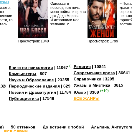
вечин
Однажды в
– Попа
маете,
новогоднюю ночь
красот
тво
меня поймали целых
через 
явление
два Деда Мороза…
не выш
сти, то
И исполнили мое
горяче
тесь.
желание. И…
восто
Просмотров: 1840
Просмотров: 1799
(+4)
Религия
| 10841
Книги по психологии
| 11067
Современная проза
| 36641
Компьютеры
| 807
Справочники
| 3205
Наука и Образование
| 23255
Ужасы и Мистика
| 3815
13284
Периодические издания
| 629
(+10)
Поэзия и Драматургия
| 11784
Юмор
| 3309
Публицистика
| 17546
ВСЕ ЖАНРЫ
д)
50 оттенков
До встречи с тобой
Альпина. Антиутоп
ВСЕ СЕРИИ