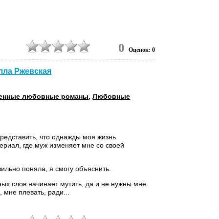
0
Оценок: 0
лла Ржевская
енные любовные романы
,
Любовные
представить, что однажды моя жизнь
сериал, где муж изменяет мне со своей
вильно поняла, я смогу объяснить.
ных слов начинает мутить, да и не нужны мне
 мне плевать, ради...