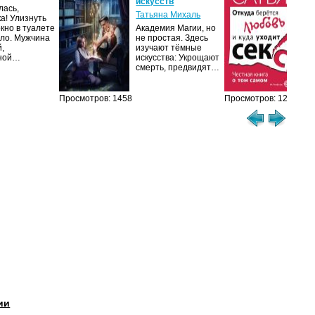
искусств
ух
лась,
Татьяна Михаль
Са
ка! Улизнуть
окно в туалете
Академия Магии, но
Люб
ло. Мужчина
не простая. Здесь
чув
й,
изучают тёмные
нап
чной…
искусства: Укрощают
ром
смерть, предвидят…
ми
М
Просмотров: 1458
Просмотров: 1210
ии