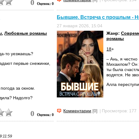
0
Оценок: 0
я
Бывшие. Встреча с прошлым - 
27 января 2026, 15:04
ы
,
Любовные романы
Жанр:
Соврем
романы
18
+
уда-то уезжаешь?
– Ань, я честно
 падают первые снежинки,
Михаилом? Он ж
ты была счастли
водятся. Не зв
Алла переступи
 погода за окном.
едила? Надолго?
Комментарии
[0]
|
Просмотров: 177
0
Оценок: 0
9:11:59