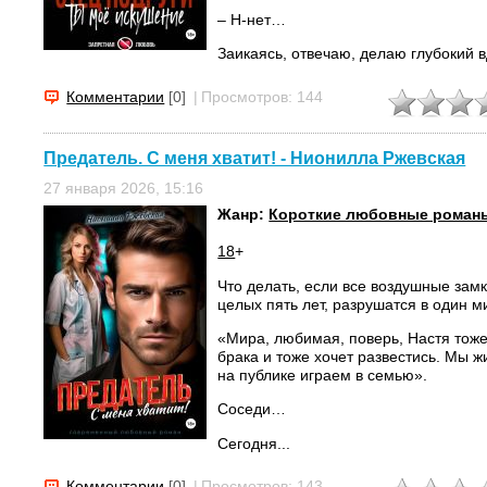
– Н-нет…
Заикаясь, отвечаю, делаю глубокий в
Лиля!...
Комментарии
[0]
|
Просмотров: 144
Предатель. С меня хватит! - Нионилла Ржевская
27 января 2026, 15:16
Жанр:
Короткие любовные роман
18
+
Что делать, если все воздушные замк
целых пять лет, разрушатся в один м
«Мира, любимая, поверь, Настя тоже 
брака и тоже хочет развестись. Мы ж
на публике играем в семью».
Соседи…
Сегодня...
Комментарии
[0]
|
Просмотров: 143