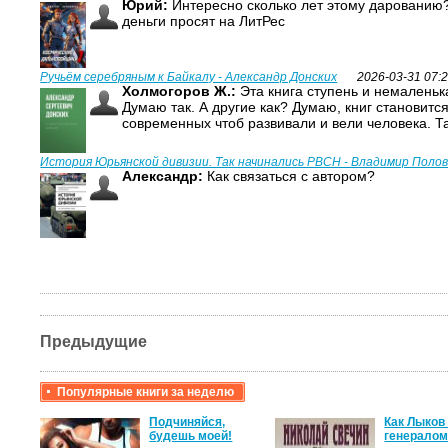
Юрий:
Интересно сколько лет этому дарованию?
деньги просят на ЛитРес
Ручьём серебряным к Байкалу - Александр Донских
2026-03-31 07:
Холмогоров Ж.:
Эта книга ступень и немаленька
Думаю так. А другие как? Думаю, книг становитс
современных чтоб развивали и вели человека. Т
История Юрьянской дивизии. Так начинались РВСН - Владимир Поло
Александр:
Как связаться с автором?
Предыдущие
Популярные книги за неделю
крови,
Подчиняйся,
Как Лыков
будешь моей!
генерало