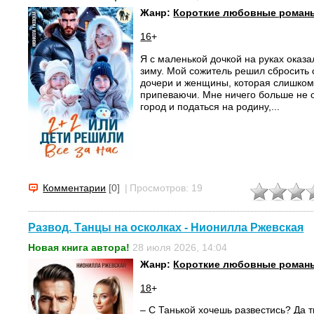
Жанр:
Короткие любовные роман
16
+
Я с маленькой дочкой на руках оказа
зиму. Мой сожитель решил сбросить 
дочери и женщины, которая слишком 
припеваючи. Мне ничего больше не о
город и податься на родину,...
Комментарии
[0]
|
Просмотров: 19
Развод. Танцы на осколках - Нионилла Ржевская
Новая книга автора!
28 июля 2026, 14:04
Жанр:
Короткие любовные роман
18
+
– С Танькой хочешь развестись? Да 