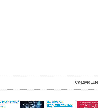
Следующие
ь моей женой
Магическая
От
академия темных
лю
тар