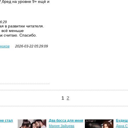
,бред на уровне 9+ ещё и
26:29
я в развитии читателя.
я всё меньше
ак считаю. Спасибо.
вников
2026-03-22 05:29:09
1
2
 не стал
Два босса для меня
Будеш
м
Мария Зайцева
Дана С