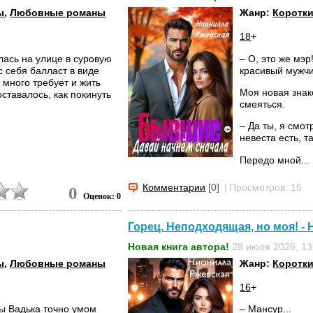
ы
,
Любовные романы
Жанр:
Коротк
18
+
лась на улице в суровую
– О, это же мэр
с себя балласт в виде
красивый мужч
много требует и жить
Моя новая знак
ставалось, как покинуть
смеяться.
– Да ты, я смот
невеста есть, та
Передо мной...
Комментарии
[0]
|
Просмотров: 15
0
Оценок: 0
Горец. Неподходящая, но моя! -
Новая книга автора!
28 июля 2026, 13
ы
,
Любовные романы
Жанр:
Коротк
16
+
ты Вадька точно умом
– Мансур...