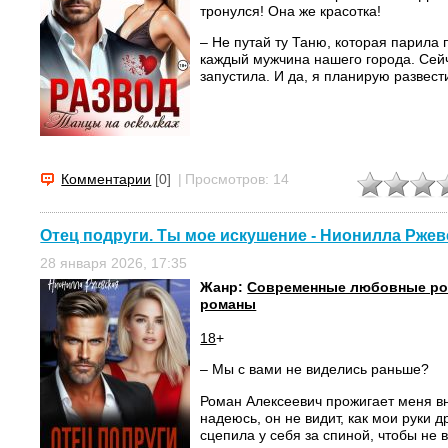
тронулся! Она же красотка!
– Не путай ту Таню, которая парила 
каждый мужчина нашего города. Сей
запустила. И да, я планирую развестис
Комментарии
[0]
|
Просмотров: 14
Отец подруги. Ты мое искушение - Нионилла Ржев
28 января 2026, 17:35
Жанр:
Современные любовные р
романы
18
+
– Мы с вами не виделись раньше?
Роман Алексеевич прожигает меня в
надеюсь, он не видит, как мои руки д
сцепила у себя за спиной, чтобы не 