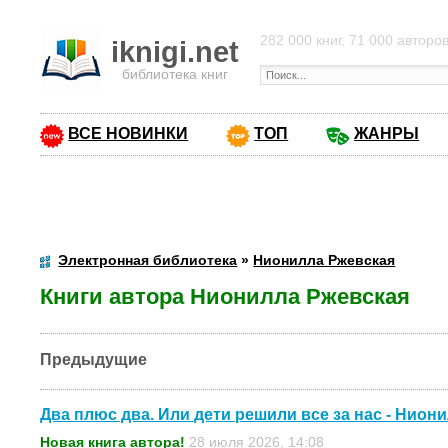
282 000 книг, 71 000 авторо
iknigi.net
библиотека книг
ВСЕ НОВИНКИ
ТОП
ЖАНРЫ
Электронная библиотека
»
Нионилла Ржевская
Книги автора Нионилла Ржевская
Предыдущие
Два плюс два. Или дети решили все за нас - Нион
Новая книга автора!
28 июля 2026, 14:08