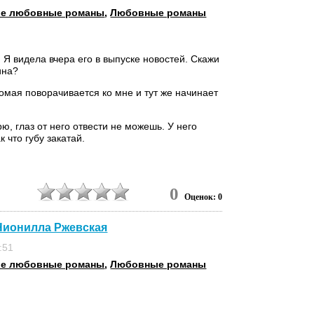
ие любовные романы
,
Любовные романы
! Я видела вчера его в выпуске новостей. Скажи
ина?
омая поворачивается ко мне и тут же начинает
рю, глаз от него отвести не можешь. У него
к что губу закатай.
0
Оценок: 0
 Нионилла Ржевская
:51
ие любовные романы
,
Любовные романы