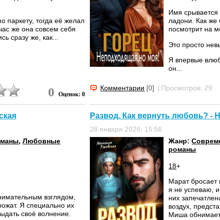
Имя срывается 
по паркету, тогда её желал
ладони. Как же 
час же она совсем себя
посмотрит на м
ь сразу же, как...
Это просто нев
Я впервые влюб
он...
Комментарии
[0]
|
Просмотров: 29
0
Оценок: 0
ская
Развод. Как вернуть любовь? -
28 января 2026, 15:56
оманы
,
Любовные
Жанр:
Соврем
романы
18
+
Марат бросает 
я не успеваю, 
нимательным взглядом,
них запечатлен
рожат. Я специально их
воздух, предста
выдать своё волнение.
Миша обнимает