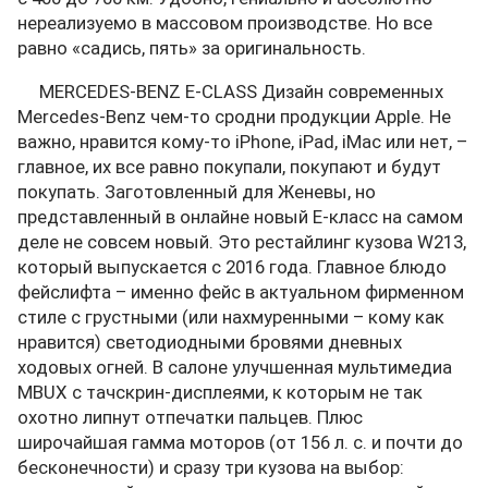
нереализуемо в массовом производстве. Но все
равно «садись, пять» за оригинальность.
MERCEDES-BENZ E-CLASS Дизайн современных
Mercedes-Benz чем-то сродни продукции Apple. Не
важно, нравится кому-то iPhone, iPad, iMac или нет, –
главное, их все равно покупали, покупают и будут
покупать. Заготовленный для Женевы, но
представленный в онлайне новый Е-класс на самом
деле не совсем новый. Это рестайлинг кузова W213,
который выпускается с 2016 года. Главное блюдо
фейслифта – именно фейс в актуальном фирменном
стиле с грустными (или нахмуренными – кому как
нравится) светодиодными бровями дневных
ходовых огней. В салоне улучшенная мультимедиа
MBUX с тачскрин-дисплеями, к которым не так
охотно липнут отпечатки пальцев. Плюс
широчайшая гамма моторов (от 156 л. с. и почти до
бесконечности) и сразу три кузова на выбор: