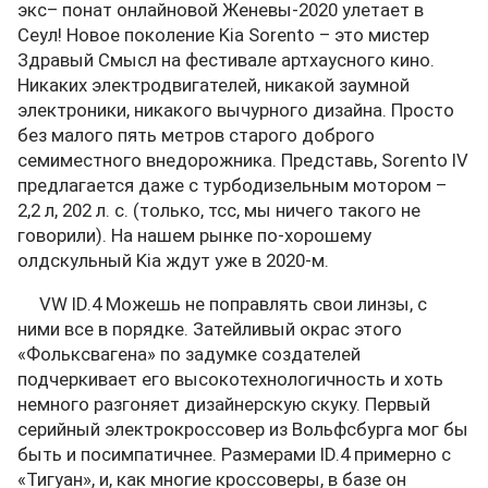
экс– понат онлайновой Женевы-2020 улетает в
Сеул! Новое поколение Kia Sorento – это мистер
Здравый Смысл на фестивале артхаусного кино.
Никаких электродвигателей, никакой заумной
электроники, никакого вычурного дизайна. Просто
без малого пять метров старого доброго
семиместного внедорожника. Представь, Sorento IV
предлагается даже с турбодизельным мотором –
2,2 л, 202 л. с. (только, тсс, мы ничего такого не
говорили). На нашем рынке по-хорошему
олдскульный Kia ждут уже в 2020-м.
VW ID.4 Можешь не поправлять свои линзы, с
ними все в порядке. Затейливый окрас этого
«Фольксвагена» по задумке создателей
подчеркивает его высокотехнологичность и хоть
немного разгоняет дизайнерскую скуку. Первый
серийный электрокроссовер из Вольфсбурга мог бы
быть и посимпатичнее. Размерами ID.4 примерно с
«Тигуан», и, как многие кроссоверы, в базе он