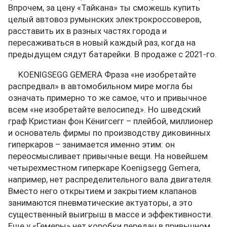
Впрочем, за цену «Тайкана» ты сможешь купить
целый автовоз румынских электрокроссоверов,
расставить их в разных частях города и
пересаживаться в новый каждый раз, когда на
предыдущем сядут батарейки. В продаже с 2021-го.
KOENIGSEGG GEMERA Фраза «не изобретайте
распредвал» в автомобильном мире могла бы
означать примерно то же самое, что и привычное
всем «не изобретайте велосипед». Но шведский
граф Кристиан фон Кёнигсегг – плейбой, миллионер
и основатель фирмы по производству диковинных
гиперкаров – занимается именно этим: он
переосмысливает привычные вещи. На новейшем
четырехместном гиперкаре Koenigsegg Gemera,
например, нет распределительного вала двигателя.
Вместо него открытием и закрытием клапанов
занимаются пневматические актуаторы, а это
существенный выигрыш в массе и эффективности.
Еще у «Гемеры» нет коробки передач в привычном