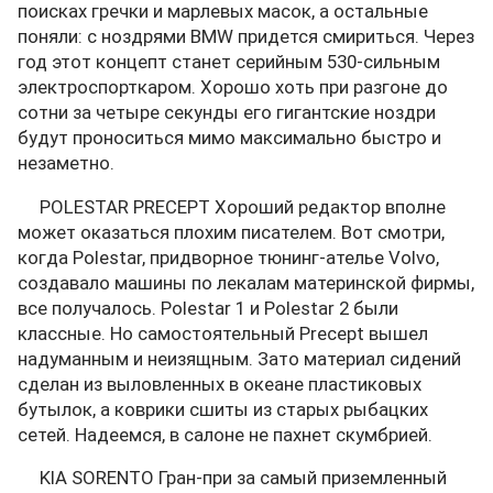
поисках гречки и марлевых масок, а остальные
поняли: с ноздрями BMW придется смириться. Через
год этот концепт станет серийным 530-сильным
электроспорткаром. Хорошо хоть при разгоне до
сотни за четыре секунды его гигантские ноздри
будут проноситься мимо максимально быстро и
незаметно.
POLESTAR PRECEPT Хороший редактор вполне
может оказаться плохим писателем. Вот смотри,
когда Polestar, придворное тюнинг-ателье Volvo,
создавало машины по лекалам материнской фирмы,
все получалось. Polestar 1 и Polestar 2 были
классные. Но самостоятельный Precept вышел
надуманным и неизящным. Зато материал сидений
сделан из выловленных в океане пластиковых
бутылок, а коврики сшиты из старых рыбацких
сетей. Надеемся, в салоне не пахнет скумбрией.
KIA SORENTO Гран-при за самый приземленный