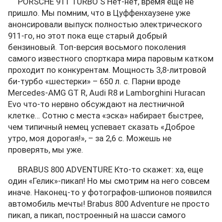
PORSCHE 911 TURBO S Нет-нет, время еще не
пришло. Мы помним, что в Цуффенхаузене уже
анонсировали выпуск полностью электрического
911-го, но этот пока еще старый добрый
бензиновый. Топ-версия восьмого поколения
самого известного спорткара мира паровым катком
проходит по конкурентам. Мощность 3,8-литровой
би-турбо «шестерки» – 650 л. с. Парни вроде
Mercedes-AMG GT R, Audi R8 и Lamborghini Huracan
Evo что-то нервно обсуждают на лестничной
клетке… Сотню с места «эска» набирает быстрее,
чем типичный немец успевает сказать «Доброе
утро, моя дорогая!», – за 2,6 с. Можешь не
проверять, мы уже.
BRABUS 800 ADVENTURE Кто-то скажет: ха, еще
один «Гелик»-пикап! Но мы смотрим на него совсем
иначе. Наконец-то у фотографов-шпионов появился
автомобиль мечты! Brabus 800 Adventure не просто
пикап, а пикап, построенный на шасси самого