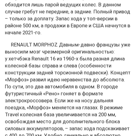
обходится лишь парой ведущих колес. В данном
случае гребут не передние, а задние. Полный привод
– только за доплату. Запас хода у топ-версии в
районе 500 км, а продажи в Европе и США начнутся в
начале 2021-го.
RENAULT MORPHOZ Давным-давно французы уже
выносили мозг чрезмерной оригинальностью:
у хетчбэка Renault 16 из 1960-х была разная длина
колесной базы справа и слева (особенности
конструкции задней торсионной подвески). Концепт
«Морфоз» развил идею неравенства до абсолюта.
По сути, это два автомобиля в одном. В городе
футуристичный «Рено» гоняет в формате
электрокроссовера. Если же на носу дальняя
поездка, «Морфоз» меняется на глазах. В режиме
Travel колесная база увеличивается на 200 мм,
освобождая место для дополнительного блока
силовых аккумуляторов, – запас хода подскакивает
с 400 до 700 км. Удобно, гениально и абсолютно