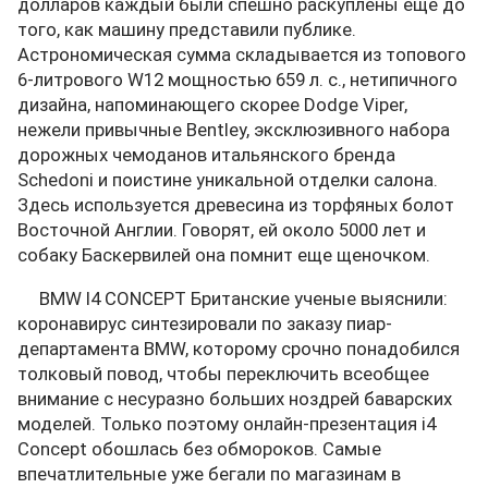
долларов каждый были спешно раскуплены еще до
того, как машину представили публике.
Астрономическая сумма складывается из топового
6-литрового W12 мощностью 659 л. с., нетипичного
дизайна, напоминающего скорее Dodge Viper,
нежели привычные Bentley, эксклюзивного набора
дорожных чемоданов итальянского бренда
Schedoni и поистине уникальной отделки салона.
Здесь используется древесина из торфяных болот
Восточной Англии. Говорят, ей около 5000 лет и
собаку Баскервилей она помнит еще щеночком.
BMW I4 CONCEPT Британские ученые выяснили:
коронавирус синтезировали по заказу пиар-
департамента BMW, которому срочно понадобился
толковый повод, чтобы переключить всеобщее
внимание с несуразно больших ноздрей баварских
моделей. Только поэтому онлайн-презентация i4
Concept обошлась без обмороков. Самые
впечатлительные уже бегали по магазинам в