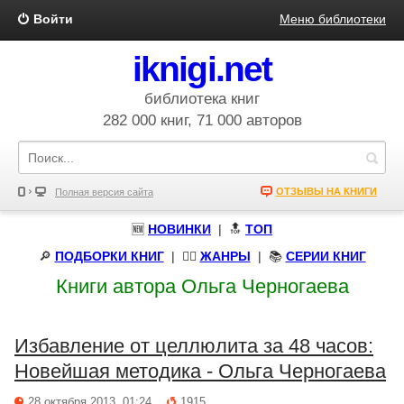
Войти
Меню библиотеки
iknigi.net
библиотека книг
282 000 книг, 71 000 авторов
ОТЗЫВЫ НА КНИГИ
Полная версия сайта
🆕
НОВИНКИ
| 🔝
ТОП
🔎
ПОДБОРКИ КНИГ
|
🧝‍♀️
ЖАНРЫ
| 📚
СЕРИИ КНИГ
Книги автора Ольга Черногаева
Избавление от целлюлита за 48 часов:
Новейшая методика - Ольга Черногаева
28 октября 2013, 01:24
1915