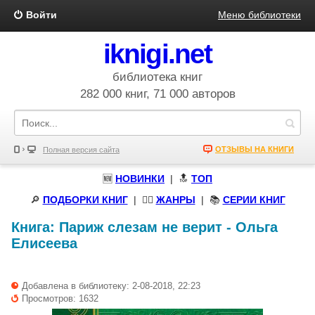
Войти
Меню библиотеки
iknigi.net
библиотека книг
282 000 книг, 71 000 авторов
ОТЗЫВЫ НА КНИГИ
Полная версия сайта
🆕
НОВИНКИ
| 🔝
ТОП
🔎
ПОДБОРКИ КНИГ
|
🧝‍♀️
ЖАНРЫ
| 📚
СЕРИИ КНИГ
Книга:
Париж слезам не верит
-
Ольга
Елисеева
Добавлена в библиотеку: 2-08-2018, 22:23
Просмотров: 1632