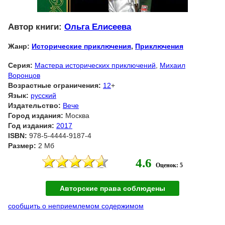
Автор книги:
Ольга Елисеева
Жанр:
Исторические приключения
,
Приключения
Серия:
Мастера исторических приключений
,
Михаил
Воронцов
Возрастные ограничения:
12
+
Язык:
русский
Издательство:
Вече
Город издания:
Москва
Год издания:
2017
ISBN:
978-5-4444-9187-4
Размер:
2 Мб
4.6
Оценок: 5
Авторские права соблюдены
сообщить о неприемлемом содержимом