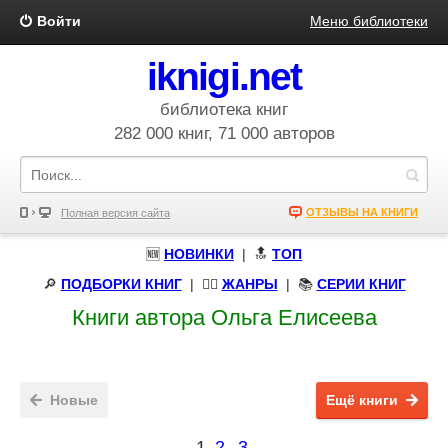
Войти
Меню библиотеки
iknigi.net
библиотека книг
282 000 книг, 71 000 авторов
ОТЗЫВЫ НА КНИГИ
Полная версия сайта
🆕
НОВИНКИ
| 🔝
ТОП
🔎
ПОДБОРКИ КНИГ
|
🧝‍♀️
ЖАНРЫ
| 📚
СЕРИИ КНИГ
Книги автора Ольга Елисеева
Новые
Ещё книги
1
2
3