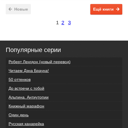
Новые
Ещё книги
1
2
3
Популярные серии
Роберт Ленгдон (новый перевод)
Читаем Дэна Брауна!
50 оттенков
До встречи с тобой
Альпина. Антиутопии
Книжный марафон
Один день
Русская канарейка