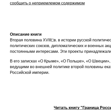
сообщить о неприемлемом содержимом
Описание книги
Вторая половина ХVIII□в. в истории русской полити
политических союзов, дипломатических и военных ак
постоянными интересами. Эти проекты принадлежали
В его записках «О Крыме», «О Польше», «О Швеции», 
ведущими во внешней политике второй половины екат
Российской империи.
Читать книгу "Граница Росс