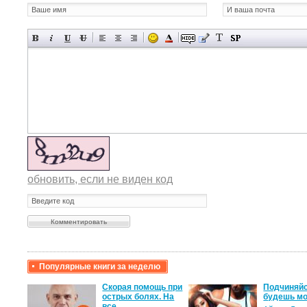
обновить, если не виден код
Популярные книги за неделю
крови,
Скорая помощь при
Подчиняйс
острых болях. На
будешь мо
все…