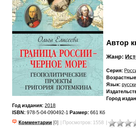
Автор к
Жанр:
Ист
Серия:
Росс
Возрастные
Язык:
русск
Издательст
Город издан
Год издания:
2018
ISBN:
978-5-04-090492-1
Размер:
661 Кб
Комментарии
[0]
|
Просмотров: 1558
|