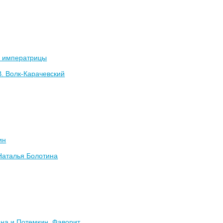
 императрицы
В. Волк-Карачевский
ин
Наталья Болотина
на и Потемкин. Фаворит