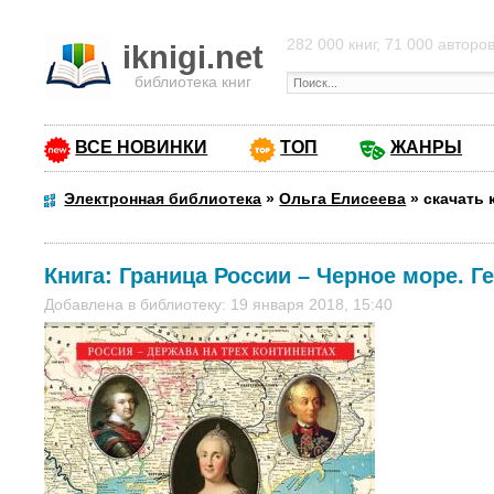
282 000 книг, 71 000 авторо
iknigi.net
библиотека книг
ВСЕ НОВИНКИ
ТОП
ЖАНРЫ
Электронная библиотека
»
Ольга Елисеева
»
скачать 
Книга:
Граница России – Черное море. Г
Добавлена в библиотеку: 19 января 2018, 15:40