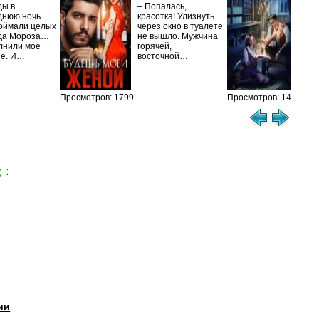
ды в
– Попалась,
Та
днюю ночь
красотка! Улизнуть
оймали целых
через окно в туалете
Ака
да Мороза…
не вышло. Мужчина
не 
лнили мое
горячей,
из
ие. И…
восточной…
иск
см
Просмотров: 1799
Просмотров: 1461
(+2)
ии