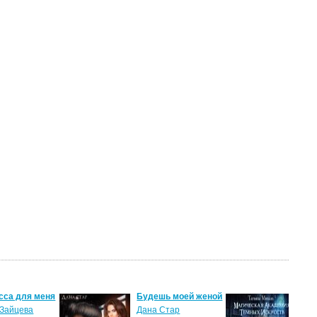
сса для меня
Будешь моей женой
Ма
ак
Зайцева
Дана Стар
ис