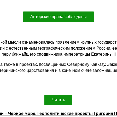
Авторские права соблюдены
ческой мысли ознаменовалась появлением крупных государ
ций с естественным географическим положением России, ее
 перу ближайшего сподвижника императрицы Екатерины II 
а также в проектах, посвященных Северному Кавказу, Зака
ерининского царствования и в конечном счете заложивши
Читать
ии – Черное море. Геополитические проекты Григория