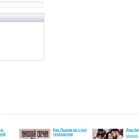
я,
Как Лыков не стал
Два бо
ей!
генералом
Мария 