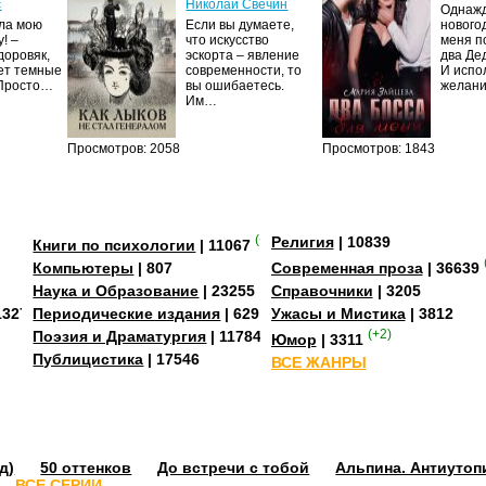
с
Николай Свечин
Однаж
ила мою
Если вы думаете,
нового
! –
что искусство
меня п
доровяк,
эскорта – явление
два Де
ет темные
современности, то
И испо
 Просто…
вы ошибаетесь.
желан
Им…
Просмотров: 2058
Просмотров: 1843
(+2)
Религия
| 10839
Книги по психологии
| 11067
Компьютеры
| 807
Современная проза
| 36639
Наука и Образование
| 23255
Справочники
| 3205
13273
Периодические издания
| 629
Ужасы и Мистика
| 3812
Поэзия и Драматургия
| 11784
(+2)
Юмор
| 3311
Публицистика
| 17546
ВСЕ ЖАНРЫ
д)
50 оттенков
До встречи с тобой
Альпина. Антиутоп
ВСЕ СЕРИИ