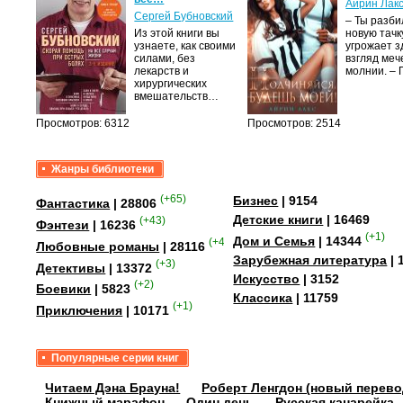
Айрин Лак
а
Сергей Бубновский
– Ты разб
Из этой книги вы
новую тачку
лого
узнаете, как своими
угрожает з
быть
силами, без
взгляд меч
сех
лекарств и
молнии. –
уг –…
хирургических
вмешательств…
Просмотров: 6312
Просмотров: 2514
Жанры библиотеки
(+65)
Бизнес
| 9154
Фантастика
| 28806
Детские книги
| 16469
(+43)
Фэнтези
| 16236
(+1)
Дом и Семья
| 14344
(+41)
Любовные романы
| 28116
Зарубежная литература
| 
(+3)
Детективы
| 13372
Искусство
| 3152
(+2)
Боевики
| 5823
Классика
| 11759
(+1)
Приключения
| 10171
Популярные серии книг
Читаем Дэна Брауна!
Роберт Ленгдон (новый перево
Книжный марафон
Один день
Русская канарейка