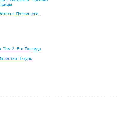
трицы
Наталья Павлищева
. Том 2. Его Таврида
Валентин Пикуль