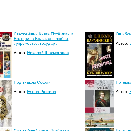
Светлейший Князь Потёмкин и
Ошибка
Екатерина Великая в любви,
супружестве, государ ...
Автор:
Автор:
Николай Шахмагонов
Под знаком Софии
Потемк
Автор:
Елена Раскина
Автор:
Светлейший князь Потёмкин-
Екатери