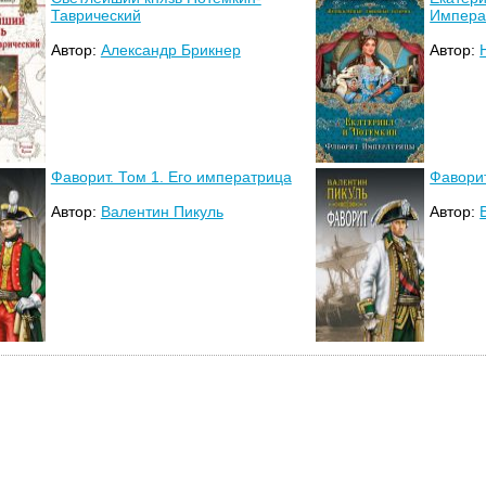
Таврический
Импера
Автор:
Александр Брикнер
Автор:
Фаворит. Том 1. Его императрица
Фаворит
Автор:
Валентин Пикуль
Автор: