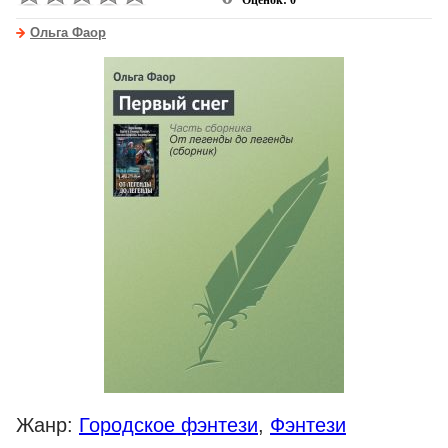
Оценок: 0
Ольга Фаор
Жанр:
Городское фэнтези
,
Фэнтези