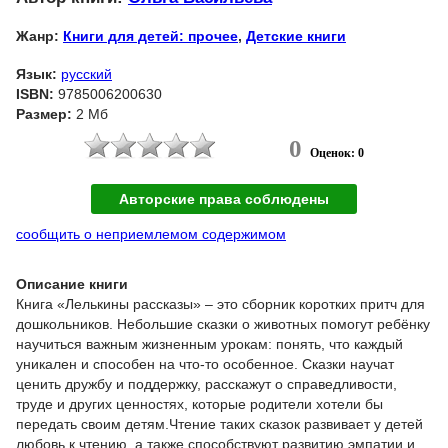
Жанр:
Книги для детей: прочее
,
Детские книги
Язык:
русский
ISBN:
9785006200630
Размер:
2 Мб
0
Оценок: 0
Авторские права соблюдены
сообщить о неприемлемом содержимом
Описание книги
Книга «Лелькины рассказы» – это сборник коротких притч для
дошкольников. Небольшие сказки о животных помогут ребёнку
научиться важным жизненным урокам: понять, что каждый
уникален и способен на что-то особенное. Сказки научат
ценить дружбу и поддержку, расскажут о справедливости,
труде и других ценностях, которые родители хотели бы
передать своим детям.Чтение таких сказок развивает у детей
любовь к чтению, а также способствуют развитию эмпатии и