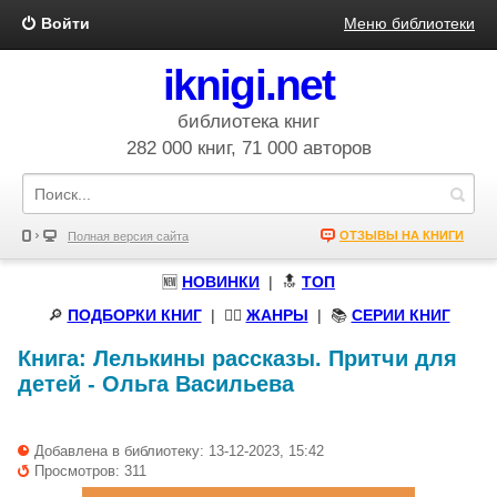
Войти
Меню библиотеки
iknigi.net
библиотека книг
282 000 книг, 71 000 авторов
ОТЗЫВЫ НА КНИГИ
Полная версия сайта
🆕
НОВИНКИ
| 🔝
ТОП
🔎
ПОДБОРКИ КНИГ
|
🧝‍♀️
ЖАНРЫ
| 📚
СЕРИИ КНИГ
Книга:
Лелькины рассказы. Притчи для
детей
-
Ольга Васильева
Добавлена в библиотеку: 13-12-2023, 15:42
Просмотров: 311