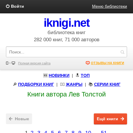
Войти
Меню библиотеки
iknigi.net
библиотека книг
282 000 книг, 71 000 авторов
ОТЗЫВЫ НА КНИГИ
Полная версия сайта
🆕
НОВИНКИ
| 🔝
ТОП
🔎
ПОДБОРКИ КНИГ
|
🧝‍♀️
ЖАНРЫ
| 📚
СЕРИИ КНИГ
Книги автора Лев Толстой
Новые
Ещё книги
1
2
3
4
5
6
7
8
9
10
...
51