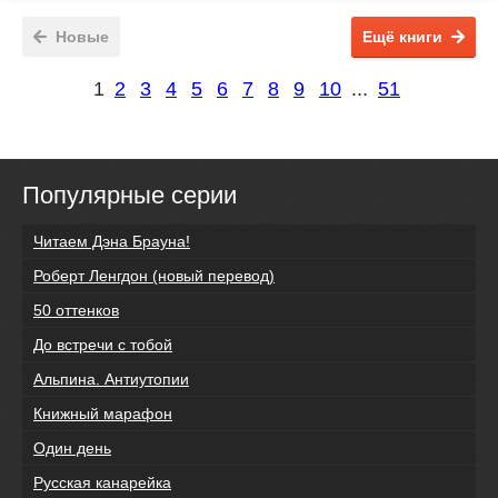
Новые
Ещё книги
1
2
3
4
5
6
7
8
9
10
...
51
Популярные серии
Читаем Дэна Брауна!
Роберт Ленгдон (новый перевод)
50 оттенков
До встречи с тобой
Альпина. Антиутопии
Книжный марафон
Один день
Русская канарейка