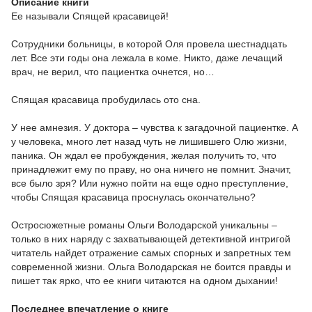
Описание книги
Ее называли Спящей красавицей!
Сотрудники больницы, в которой Оля провела шестнадцать
лет. Все эти годы она лежала в коме. Никто, даже лечащий
врач, не верил, что пациентка очнется, но…
Спящая красавица пробудилась ото сна.
У нее амнезия. У доктора – чувства к загадочной пациентке. А
у человека, много лет назад чуть не лишившего Олю жизни,
паника. Он ждал ее пробуждения, желая получить то, что
принадлежит ему по праву, но она ничего не помнит. Значит,
все было зря? Или нужно пойти на еще одно преступление,
чтобы Спящая красавица проснулась окончательно?
Остросюжетные романы Ольги Володарской уникальны –
только в них наряду с захватывающей детективной интригой
читатель найдет отражение самых спорных и запретных тем
современной жизни. Ольга Володарская не боится правды и
пишет так ярко, что ее книги читаются на одном дыхании!
Последнее впечатление о книге