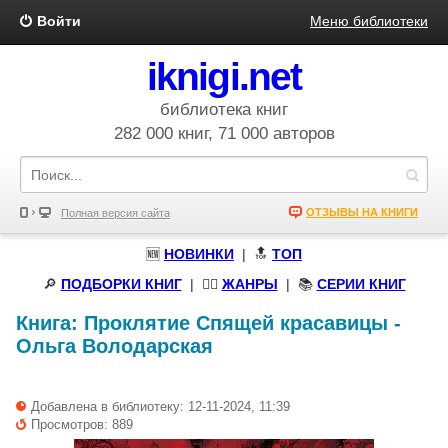
Войти
Меню библиотеки
iknigi.net
библиотека книг
282 000 книг, 71 000 авторов
ОТЗЫВЫ НА КНИГИ
Полная версия сайта
🆕
НОВИНКИ
| 🔝
ТОП
🔎
ПОДБОРКИ КНИГ
|
🧝‍♀️
ЖАНРЫ
| 📚
СЕРИИ КНИГ
Книга:
Проклятие Спящей красавицы
-
Ольга Володарская
Добавлена в библиотеку: 12-11-2024, 11:39
Просмотров: 889