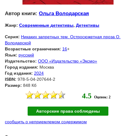
Автор книги:
Ольга Володарская
Жанр:
Современные детективы
,
Детективы
Серия:
Никаких запретных тем. Остросюжетная проза О.
Володарской
Возрастные ограничения:
16
+
Язык:
русский
Издательство:
ООО «Издательство «Эксмо»
Город издания:
Москва
Год издания:
2024
ISBN:
978-5-04-207644-2
Размер:
848 Кб
4.5
Оценок: 2
Авторские права соблюдены
сообщить о неприемлемом содержимом