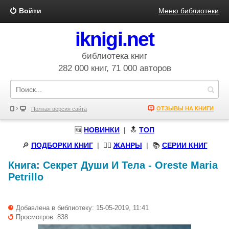
Войти
Меню библиотеки
iknigi.net
библиотека книг
282 000 книг, 71 000 авторов
ОТЗЫВЫ НА КНИГИ
Полная версия сайта
🆕
НОВИНКИ
| 🔝
ТОП
🔎
ПОДБОРКИ КНИГ
|
🧝‍♀️
ЖАНРЫ
| 📚
СЕРИИ КНИГ
Книга:
Секрет Души И Тела
-
Oreste Maria
Petrillo
Добавлена в библиотеку: 15-05-2019, 11:41
Просмотров: 838