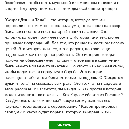
безобразия, чтобы стать мужчиной и чемпионом в жизни и в
спорте. Ему будут помогать в этом два особенных тренера.
”Секрет Души и Тела” – это история, которую все мы
пережили в тот момент, когда сила ума, толкающая нас вверх,
была сильнее того веса, который тащил нас вниз. Это
история, которая причиняет боль… История, для тех, кто не
принимает оправданий. Для тех, кто решает и достигает своих
целей. Это история для тех, кто страдает, но хочет еще
надеяться и хочет еще попробовать. Это история, которая
похожа на обыкновенную, потому что все мы в нашей жизни
были кем-то или чем-то угнетены. Но кто-то из нас имел силы,
чтобы подняться и вернуться к борьбе. Эта история
посвящена тебе и тем боям, которые ты ведешь. С ”Секретом
души и тела” ты сможешь выиграть. Это то, что ты найдешь в
этом рассказе. В частности, ты увидишь, как простая история
может изменить твою жизнь… Как Карлос сбежал из Росиньи?
Как Джордж стал чемпионом? Какую схему использовал
Карлос, чтобы выиграть соревнование? Как он тренировал
свой ум? И какой будет борьба, которую выиграешь ты?
Читать